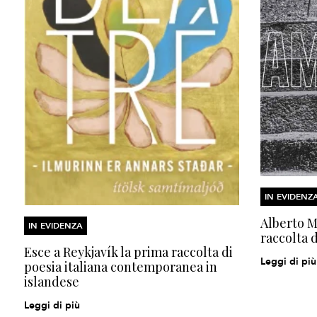
IN EVIDENZ
Alberto Mo
IN EVIDENZA
raccolta d
Esce a Reykjavík la prima raccolta di
Leggi di più
poesia italiana contemporanea in
islandese
Leggi di più