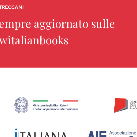
 TRECCANI
sempre aggiornato sulle
ewitalianbooks