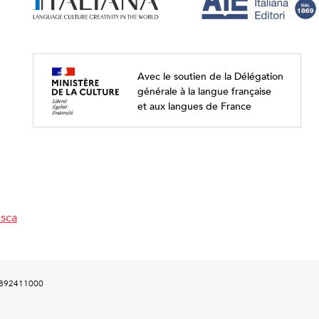
Avec le soutien de la Délégation
générale à la langue française
et aux langues de France
esca
00892411000