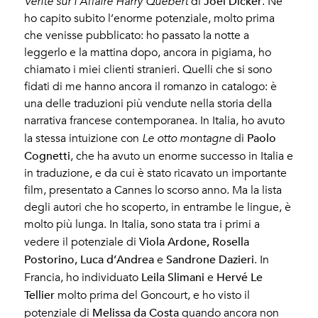
Joël Dicker
Verité sur l’Affaire Harry Quebert
di
. Ne
ho capito subito l’enorme potenziale, molto prima
che venisse pubblicato: ho passato la notte a
leggerlo e la mattina dopo, ancora in pigiama, ho
chiamato i miei clienti stranieri. Quelli che si sono
fidati di me hanno ancora il romanzo in catalogo: è
una delle traduzioni più vendute nella storia della
narrativa francese contemporanea. In Italia, ho avuto
Paolo
la stessa intuizione con
Le otto montagne
di
Cognetti
, che ha avuto un enorme successo in Italia e
in traduzione, e da cui è stato ricavato un importante
film, presentato a Cannes lo scorso anno. Ma la lista
degli autori che ho scoperto, in entrambe le lingue, è
molto più lunga. In Italia, sono stata tra i primi a
Viola Ardone, Rosella
vedere il potenziale di
Postorino, Luca d’Andrea
Sandrone Dazieri
e
. In
Leila Slimani
Hervé Le
Francia, ho individuato
e
Tellier
molto prima del Goncourt, e ho visto il
Melissa da Costa
potenziale di
quando ancora non