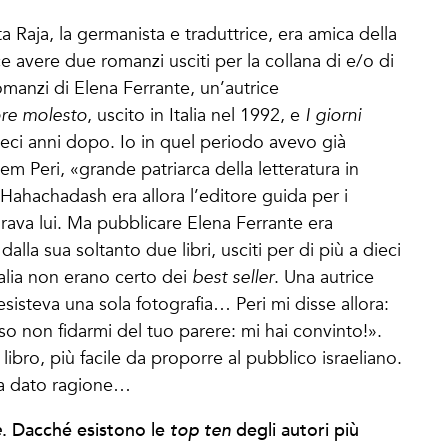
 Raja, la germanista e traduttrice, era amica della
 avere due romanzi usciti per la collana di e/o di
omanzi di Elena Ferrante, un’autrice
re molesto
, uscito in Italia nel 1992, e
I giorni
eci anni dopo. Io in quel periodo avevo già
m Peri, «grande patriarca della letteratura in
 Hahachadash era allora l’editore guida per i
rava lui. Ma pubblicare Elena Ferrante era
lla sua soltanto due libri, usciti per di più a dieci
Italia non erano certo dei
best seller
. Una autrice
esisteva una sola fotografia… Peri mi disse allora:
non fidarmi del tuo parere: mi hai convinto!».
ibro, più facile da proporre al pubblico israeliano.
va dato ragione…
. Dacché esistono le
degli autori più
e
top ten