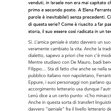
venduti, in Israele non era mai capitato
primo e secondo posto. A Elena Ferrante è
parole è inevitabile!) senza precedenti. 
di questa serie? Come è riuscito a far pas
storia, il suo essere così radicata in un t
Sì.
L’amica geniale
è stato davvero un suc
veramente cambiato la vita. Anche la trad
dialetto, sapevo a priori che non c’è mod
Mentre studiavo con De Mauro, badi ben
Filippo… Sta di fatto che anche se nella seri
pubblico italiano non napoletano, Ferrante 
Eppure, i suoi personaggi non parlano quas
accorgimento letterario usa dunque l’autri
Lenù dice a un certo punto: «L’ho minacci
Anche in questa sorta di
transfert
linguist
davvero “geniale” fra il livello letterario d