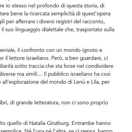
e io stesso nel profondo di questa storia, di
oltare bene la ricercata semplicità di quest’opera
 per afferrare i diversi registri del racconto,
l suo linguaggio dialettale che, trasportato sulla
geniale
, il confronto con un mondo ignoto e
 il lettore israeliano. Però, a ben guardare, ci
arità sotto traccia che sta forse nel condividere
verse ma simili… Il pubblico israeliano ha così
e all’esplorazione del mondo di Lenù e Lila, per
ibri, di grande letteratura, non ci sono proprio
olto quello di Natalia Ginzburg. Entrambe hanno
semplice. Né l’una né l’altra, se ci pensa, hanno