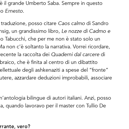
e è il grande Umberto Saba. Sempre in questo
zo
Ernesto
.
 traduzione, posso citare
Caos calmo
di Sandro
sig, un grandissimo libro,
Le nozze di Cadmo e
o Tabucchi, che per me non è stato solo un
 non c’è soltanto la narrativa. Vorrei ricordare,
 recente la raccolta dei
Quaderni dal carcere
di
aico, che è finita al centro di un dibattito
tellettuale degli ashkenaziti a spese del “fronte”
utere, azzardare deduzioni improbabili, associare
antologia bilingue di autori italiani. Anzi, posso
ia, quando lavoravo per il master con Tullio De
rrante, vero?