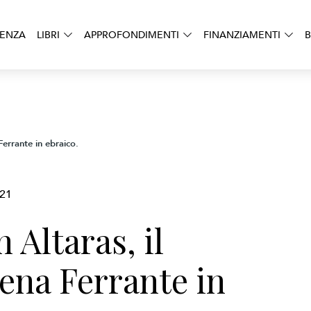
DENZA
LIBRI
APPROFONDIMENTI
FINANZIAMENTI
B
 Ferrante in ebraico.
021
n Altaras, il
lena Ferrante in