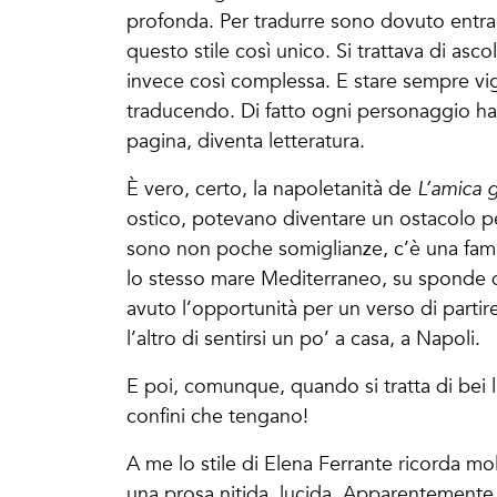
profonda. Per tradurre sono dovuto entrar
questo stile così unico. Si trattava di asc
invece così complessa. E stare sempre vigili
traducendo. Di fatto ogni personaggio ha i
pagina, diventa letteratura.
È vero, certo, la napoletanità de
L’amica 
ostico, potevano diventare un ostacolo per
sono non poche somiglianze, c’è una famili
lo stesso mare Mediterraneo, su sponde di
avuto l’opportunità per un verso di partir
l’altro di sentirsi un po’ a casa, a Napoli.
E poi, comunque, quando si tratta di bei l
confini che tengano!
A me lo stile di Elena Ferrante ricorda m
una prosa nitida, lucida. Apparentemente 