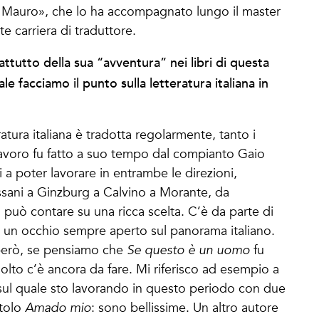
De Mauro», che lo ha accompagnato lungo il master
e carriera di traduttore.
ttutto della sua “avventura” nei libri di questa
e facciamo il punto sulla letteratura italiana in
atura italiana è tradotta regolarmente, tanto i
 lavoro fu fatto a suo tempo dal compianto Gaio
ri a poter lavorare in entrambe le direzioni,
Bassani a Ginzburg a Calvino a Morante, da
o può contare su una ricca scelta. C’è da parte di
za, un occhio sempre aperto sul panorama italiano.
, però, se pensiamo che
Se questo è un uomo
fu
olto c’è ancora da fare. Mi riferisco ad esempio a
sul quale sto lavorando in questo periodo con due
itolo
Amado mio
: sono bellissime. Un altro autore