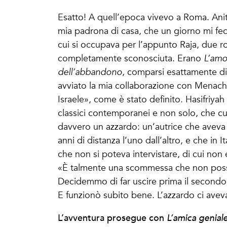
Esatto! A quell’epoca vivevo a Roma. Anita
mia padrona di casa, che un giorno mi fece
cui si occupava per l’appunto Raja, due r
completamente sconosciuta. Erano
L’amo
dell’abbandono
, comparsi esattamente di
avviato la mia collaborazione con Menache
Israele», come è stato definito. Hasifriyah
classici contemporanei e non solo, che cu
davvero un azzardo: un’autrice che aveva da
anni di distanza l’uno dall’altro, e che in 
che non si poteva intervistare, di cui non 
«È talmente una scommessa che non posso 
Decidemmo di far uscire prima il secondo l
E funzionò subito bene. L’azzardo ci ave
L’avventura prosegue con
L’amica genial