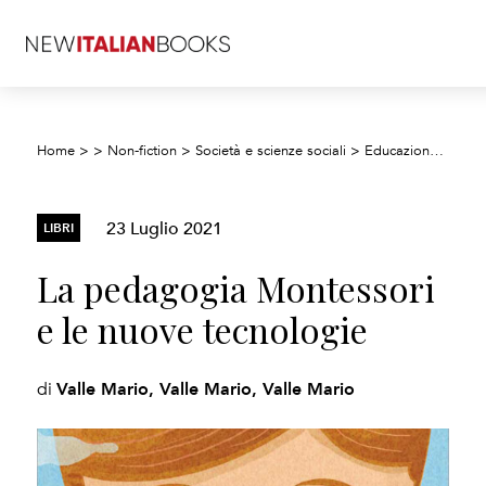
La p
Home
>
>
Non-fiction
>
Società e scienze sociali
>
Educazione
>
23 Luglio 2021
LIBRI
La pedagogia Montessori
e le nuove tecnologie
Valle Mario, Valle Mario, Valle Mario
di