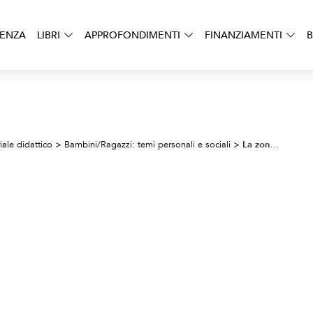
DENZA
LIBRI
APPROFONDIMENTI
FINANZIAMENTI
B
La zona rossa
iale didattico
>
Bambini/Ragazzi: temi personali e sociali
>