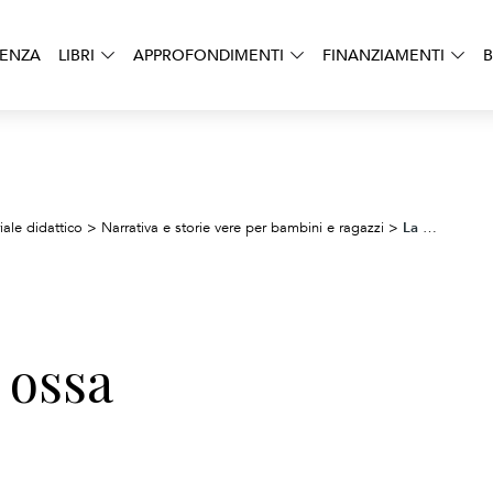
DENZA
LIBRI
APPROFONDIMENTI
FINANZIAMENTI
B
La musica nelle ossa
iale didattico
>
Narrativa e storie vere per bambini e ragazzi
>
 ossa