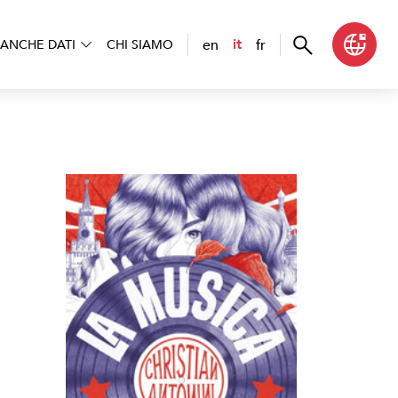
en
fr
it
ANCHE DATI
CHI SIAMO