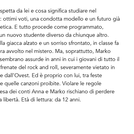
petta da lei e cosa significa studiare nel
a: ottimi voti, una condotta modello e un futuro già
sovietica. E tutto procede come programmato,
a un nuovo studente diverso da chiunque altro.
lla giacca alzato e un sorriso sfrontato, in classe fa
 avvolto nel mistero. Ma, soprattutto, Marko
embrano assurde in anni in cui i giovani di tutto il
frenate del rock and roll, severamente vietato in
 dall’Ovest. Ed è proprio con lui, tra feste
e quelle canzoni proibite. Violare le regole
a resa dei conti Anna e Marko rischiano di perdere
a libertà. Età di lettura: da 12 anni.