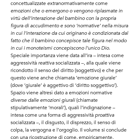
concettualizzate
extranormativamente
come
emozioni che o emergono o vengono riplasmate in
virtù dell’interazione del bambino con la propria
figura di accudimento e sono ‘normative’ nella misura
in cui l’interazione da cui originano è condizionata dal
fatto che il bambino concepisce tale figura nel modo
in cui i monoteismi concepiscono l’unico Dio
.
Speciale importanza viene data all’ira – intesa come
aggressività
reattiva
socializzata –, alla quale viene
ricondotto il senso del diritto (soggettivo) e che per
questo viene anche chiamata ‘emozione giurale’
(dove ‘giurale’ è aggettivo di ‘diritto soggettivo’).
Spazio viene altresì dato a emozioni normative
diverse dalle
emozioni giurali
(chiamate
stipulativamente ‘morali’), quali l’indignazione –
intesa come una forma di aggressività
proattiva
socializzata –, il disgusto, il disprezzo, il senso di
colpa, la vergogna e l’orgoglio. Il volume si conclude
con una ricostruzione di come, empiricamente,