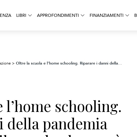
DENZA
LIBRI
APPROFONDIMENTI
FINANZIAMENTI
B
Oltre la scuola e l’home schooling. Riparare i danni della pandemia ed educare per il mondo che verrà
azione
>
 e l’home schooling.
i della pandemia