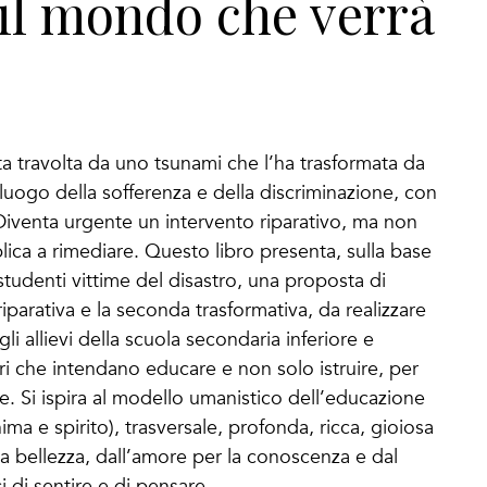
il mondo che verrà
ta travolta da uno tsunami che l’ha trasformata da
 luogo della sofferenza e della discriminazione, con
 Diventa urgente un intervento riparativo, ma non
ca a rimediare. Questo libro presenta, sulla base
 studenti vittime del disastro, una proposta di
riparativa e la seconda trasformativa, da realizzare
li allievi della scuola secondaria inferiore e
ori che intendano educare e non solo istruire, per
 Si ispira al modello umanistico dell’educazione
ma e spirito), trasversale, profonda, ricca, gioiosa
alla bellezza, dall’amore per la conoscenza e dal
 di sentire e di pensare.