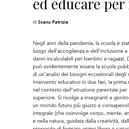
ed educare per 
Scanu Patrizia
di
Negli anni della pandemia, la scuola è sta
luogo dell’accoglienza e dell’inclusione a
danni incalcolabili per bambini e ragazzi.
può evidentemente essere la scuola pubbli
di un’analisi dei bisogni eccezionali degli
intervento educativo in due fasi, la prima 
nel contesto dell’istruzione parentale per g
superiore. Si rivolge a insegnanti e genit
un mondo futuro più giusto e consapevole.
integrale (che coinvolge corpo, mente, ani
e nella natura, guidata dalla creatività, d
proposito di formare anime libere e capaci