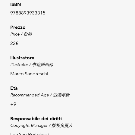
ISBN
9788893933315
Prezzo
Price / 价格
22€
Illustratore
Illustrator / 书籍插画师
Marco Sandreschi
Età
Recommended Age / 适读年龄
+9
Responsabile dei diritti
Copyright Manager / 版权负责人
LeeAnn Bortolussi