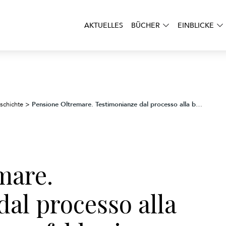
AKTUELLES
BÜCHER
EINBLICKE
Pensione Oltremare. Testimonianze dal processo alla banda Koch. Roma, febbraio-aprile 1944
schichte
>
mare.
al processo alla