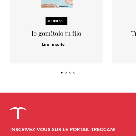
JEUNESSE
Io gomitolo tu filo
T
Lire la suite
INSCRIVEZ-VOUS SUR LE PORTAIL TRECCANI