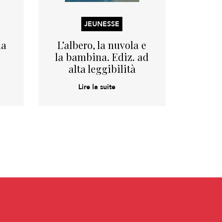
JEUNESSE
la
L’albero, la nuvola e
Il 
la bambina. Ediz. ad
alta leggibilità
Lire la suite