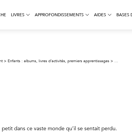
CHE
LIVRES
APPROFONDISSEMENTS
AIDES
BASES 
Avrò cura 
nt
>
Enfants : albums, livres d’activités, premiers apprentissages
>
t si petit dans ce vaste monde qu’il se sentait perdu.