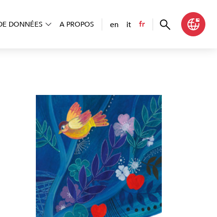
en
it
fr
DE DONNÉES
A PROPOS
di te