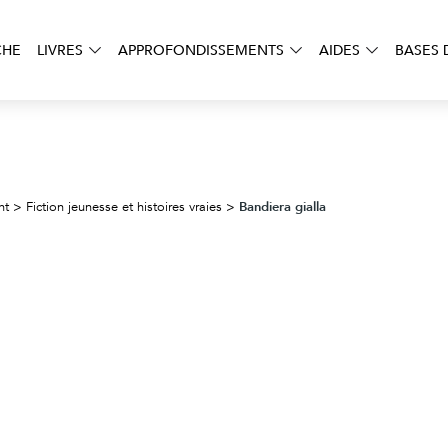
CHE
LIVRES
APPROFONDISSEMENTS
AIDES
BASES 
Bandiera gialla
nt
>
Fiction jeunesse et histoires vraies
>