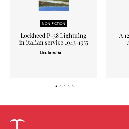
NON FICTION
Lockheed P-38 Lightning
A 1
in italian service 1943-1955
Lire la suite