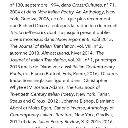
n° 130, septembre 1994, dans
Cross/Cultures
, n° 71,
2004 et dans
New Italian Poetry. An Anthology
, New
York, Gradiva, 2006, ce n’est que plus récemment
que Richard Dixon a entrepris la traduction du recueil
Trinità dell’esodo
, dont il a jusqu’à présent publié
divers morceaux dans
Nuovi argomenti
, août 2013,
The Journal of Italian Translation
, vol. VIII, n° 2,
automne 2013,
Almost Island
, hiver 2014,
The
Journal of Italian Translation
, vol. XIII, n° 1, printemps
2018 (mais de Dixon voir aussi
Italian Contemporary
Poets
, éd. Franco Buffoni, Fuis, Rome, 2016). D’autres
traductions anglaises figurent dans : Christopher
Whyte et V. Joshua Adams,
The FSG Book of
Twentieth Century Italian Poetry
, New York, Farrar,
Straus and Giroux, 2012 ; Johanna Bishop, Damiano
Abeni et Moira Egan,
Canone Inverso,
Anthology of
Contemporary Italian Literature
, New York, Gradiva,
2014 et dans
Italian Poetry Review
, X-XI 2015-2016,