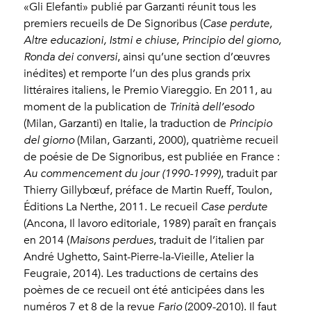
«Gli Elefanti» publié par Garzanti réunit tous les
premiers recueils de De Signoribus (
Case perdute,
Altre educazioni, Istmi e chiuse, Principio del giorno,
Ronda dei conversi
, ainsi qu’une section d’œuvres
inédites) et remporte l’un des plus grands prix
littéraires italiens, le Premio Viareggio. En 2011, au
moment de la publication de
Trinità dell’esodo
(Milan, Garzanti) en Italie, la traduction de
Principio
del giorno
(Milan, Garzanti, 2000), quatrième recueil
de poésie de De Signoribus, est publiée en France :
Au commencement du jour (1990-1999)
, traduit par
Thierry Gillybœuf, préface de Martin Rueff, Toulon,
Éditions La Nerthe, 2011. Le recueil
Case perdute
(Ancona, Il lavoro editoriale, 1989) paraît en français
en 2014 (
Maisons perdues
, traduit de l’italien par
André Ughetto, Saint-Pierre-la-Vieille, Atelier la
Feugraie, 2014). Les traductions de certains des
poèmes de ce recueil ont été anticipées dans les
numéros 7 et 8 de la revue
Fario
(2009-2010). Il faut