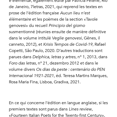
è elementar
, également édité par Patricia Peterle, Rio
de Janeiro, 7letras, 2021, qui reprend les textes en
prose de l’édition française
Aucun lieu n’est
élémentaire
et les poèmes de la section «Tavole
genovesi» du recueil
Principio del giorno
susmentionné (réunies ensuite de manière définitive
dans le volume intitulé
Veglie genovesi
, Gênes, il
canneto, 2012), et
Krisis Tempos de Covid-19
, Rafael
Copetti, São Paulo, 2020. D’autres traductions sont
parues dans
Delphica, letras y artres
, n° 1, 2013, dans
Foro das letras
, n° 21, dezembro 2012 et dans le
volume divers
Os dias da peste : centenário do PEN
Internacional 1921-2021
, éd. Teresa Martins Marques,
Rosa Maria Fina, Lisboa, Gradiva, 2021.
En ce qui concerne l’édition en langue anglaise, si les
premiers textes sont parus dans
Lines review
,
«Fourteen Italian Poets for the Twenty-first Century»,