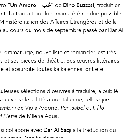
Un Amore – حُب
Dino Buzzati
vre “
” de
, traduit en
ent. La traduction du roman a été rendue possible
inistère italien des Affaires Étrangères et de la
ié au cours du mois de septembre passé par Dar Al
ue, dramaturge, nouvelliste et romancier, est très
et ses pièces de théâtre. Ses œuvres littéraires,
e et absurdité toutes kafkaïennes, ont été
culeuses sélections d’œuvres à traduire, a publié
vres de la littérature italienne, telles que :
Bambini
de Viola Ardone,
Per Isabel
et
Il filo
i Pietre
de Milena Agus.
Dar Al Saqi
ussi collaboré avec
à la traduction du