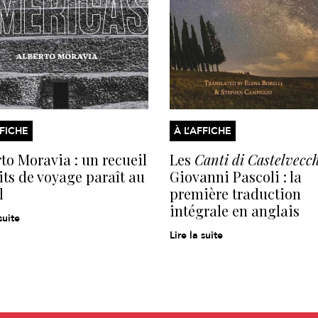
FFICHE
À L’AFFICHE
to Moravia : un recueil
Les
Canti di Castelvecc
its de voyage paraît au
Giovanni Pascoli : la
l
première traduction
intégrale en anglais
suite
Lire la suite