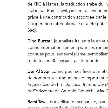
de l’IIC à Hamra, la traduction arabe du li
arabe par Rami Tawil, présent à l’évènem
grâce à une contribution accordée par le M
Coopération Internationale et a été publ
Saqi.
Dino Buzzati
, journaliste italien très en v
connu internationalement pour ses romans 
connues pour leur surréalisme, symbolism
traduites en 30 langues par le monde.
Dar Al Saqi
, connu pour ses fines et méti
de nombreuses traductions d’importantes œu
Impossibile
de Erri De Luca,
Il treno dei 
dell’orizzonte
de Antonio Tabucchi,
Mal D
Rami Tawi
l, nouvelliste et scénariste, a a