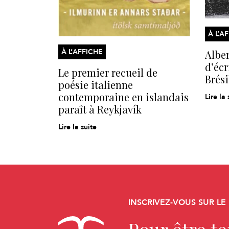
À L’A
À L’AFFICHE
Alber
d’écr
Le premier recueil de
Brési
poésie italienne
contemporaine en islandais
Lire la 
paraît à Reykjavík
Lire la suite
INSCRIVEZ-VOUS SUR LE