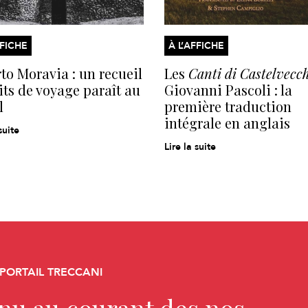
FFICHE
À L’AFFICHE
to Moravia : un recueil
Les
Canti di Castelvecc
its de voyage paraît au
Giovanni Pascoli : la
l
première traduction
intégrale en anglais
suite
Lire la suite
 PORTAIL TRECCANI