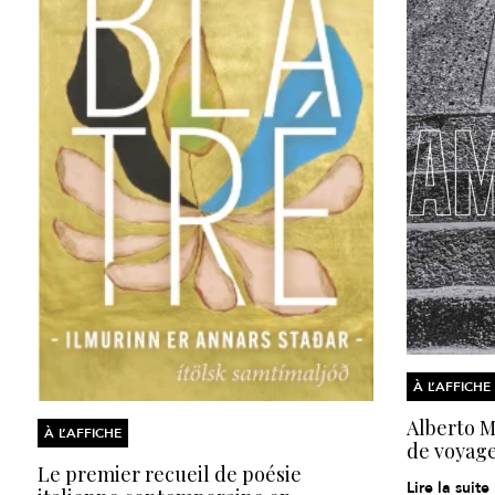
À L’AFFICHE
Alberto Mo
À L’AFFICHE
de voyage
Le premier recueil de poésie
Lire la suite