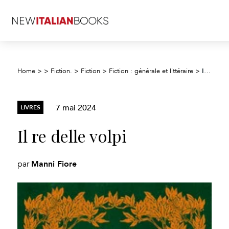
Il re delle volpi
Home
>
>
Fiction.
>
Fiction
>
Fiction : générale et littéraire
>
7 mai 2024
LIVRES
Il re delle volpi
Manni Fiore
par