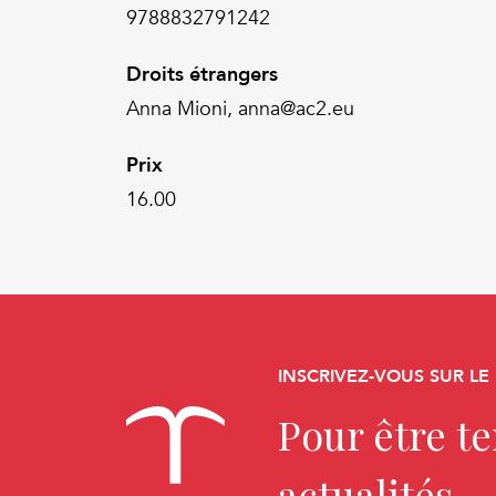
9788832791242
Droits étrangers
Anna Mioni, anna@ac2.eu
Prix
16.00
INSCRIVEZ-VOUS SUR LE
Pour être t
actualités.