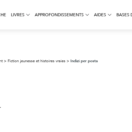
CHE
LIVRES
APPROFONDISSEMENTS
AIDES
BASES 
Indizi per posta
nt
>
Fiction jeunesse et histoires vraies
>
a