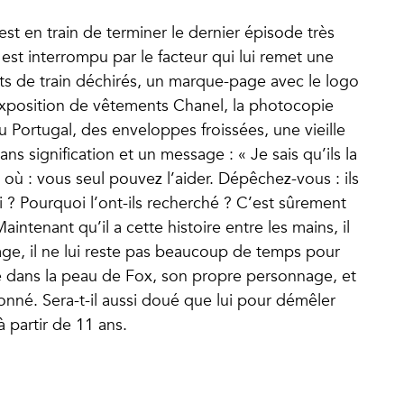
t en train de terminer le dernier épisode très
l est interrompu par le facteur qui lui remet une
llets de train déchirés, un marque-page avec le logo
xposition de vêtements Chanel, la photocopie
u Portugal, des enveloppes froissées, une vieille
s signification et un message : « Je sais qu’ils la
s où : vous seul pouvez l’aider. Dépêchez-vous : ils
i ? Pourquoi l’ont-ils recherché ? C’est sûrement
Maintenant qu’il a cette histoire entre les mains, il
sage, il ne lui reste pas beaucoup de temps pour
ttre dans la peau de Fox, son propre personnage, et
nné. Sera-t-il aussi doué que lui pour démêler
à partir de 11 ans.