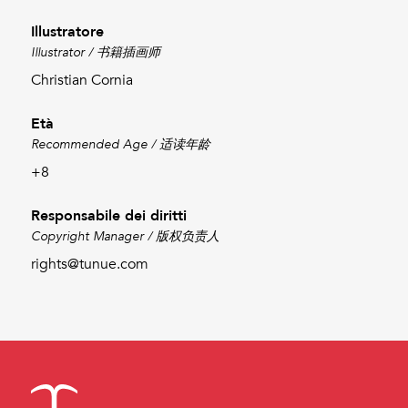
Illustratore
Illustrator / 书籍插画师
Christian Cornia
Età
Recommended Age / 适读年龄
+8
Responsabile dei diritti
Copyright Manager / 版权负责人
rights@tunue.com