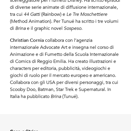
sceneggiatore per i fumetti Disney. Ha scritto episodi
di diverse serie animate di diffusione internazionale,
tra cui
44 Gatti
(Rainbow) e
Le Tre Moschettiere
(Method Animation). Per Tunué ha scritto i tre volumi
di
Brina
e il graphic novel
Sospeso
.
Christian Cornia
collabora con l’agenzia
internazionale Advocate Art e insegna nel corso di
Animazione e di Fumetto della Scuola Internazionale
di Comics di Reggio Emilia. Ha creato illustrazioni e
characters per editoria, pubblicità, videogiochi e
giochi di ruolo per il mercato europeo e americano.
Collabora con gli USA per diversi personaggi, tra cui
Scooby Doo, Batman, Star Trek e Supernatural. In
Italia ha pubblicato
Brina
(Tunué).