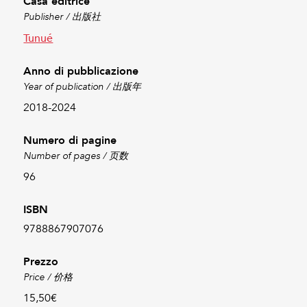
Casa editrice
Publisher / 出版社
Tunué
Anno di pubblicazione
Year of publication / 出版年
2018-2024
Numero di pagine
Number of pages / 页数
96
ISBN
9788867907076
Prezzo
Price / 价格
15,50€