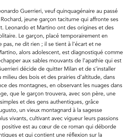
Leonardo Guerrieri, veuf quinquagénaire au passé
no Rochard, jeune garçon taciturne qui affronte ses
ent. Leonardo et Martino ont des origines et des
olitaire. Le garçon, placé temporairement en
as, ne dit rien ; il se tient à l’écart et ne
Martino, alors adolescent, est diagnostiqué comme
chapper aux sables mouvants de l’apathie qui est
uerrieri décide de quitter Milan et de s’installer
 milieu des bois et des prairies d’altitude, dans
lence des montagnes, en observant les nuages dans
age, que le garçon trouvera, avec son père, une
 simples et des gens authentiques, grâce
ugusto, un vieux montagnard à la sagesse
plus vivants, cultivant avec vigueur leurs passions
re positive est au cœur de ce roman qui déborde
tiques et qui contient une réflexion sur la