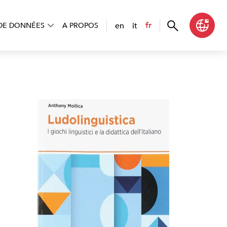
en
it
fr
DE DONNÉES
A PROPOS