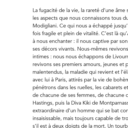
La fugacité de la vie, la rareté d’une âme
les aspects que nous connaissons tous d
Modigliani. Ce qui nous a échappé jusqu’à p
fois fragile et plein de vitalité. C’est l
à nous enchanter : il nous captive par son
ses décors vivants. Nous-mêmes revivons l
intimes : nous nous échappons de Livou
revivons ses premiers amours, jeunes et pu
malentendus, la maladie qui revient et l’
avec lui à Paris, attirés par la vie de bo
pénétrons dans les ruelles, les cabarets
de chacune de ses femmes, de chacune d
Hastings, puis la Diva Kiki de Montparna
extraordinaire d’un homme qui se bat co
insaisissable, mais toujours capable de 
s’il est à deux doigts de la mort. Un tour