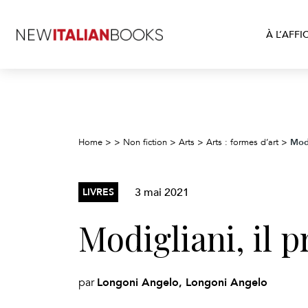
À L’AFFI
Modi
Home
>
>
Non fiction
>
Arts
>
Arts : formes d’art
>
3 mai 2021
LIVRES
Modigliani, il p
Longoni Angelo, Longoni Angelo
par