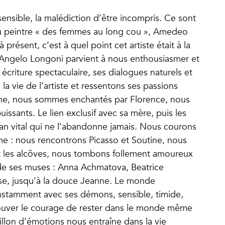
 sensible, la malédiction d’être incompris. Ce sont
u peintre « des femmes au long cou », Amedeo
résent, c’est à quel point cet artiste était à la
à qu’Angelo Longoni parvient à nous enthousiasmer et
 écriture spectaculaire, ses dialogues naturels et
a vie de l’artiste et ressentons ses passions
rne, nous sommes enchantés par Florence, nous
issants. Le lien exclusif avec sa mère, puis les
élan vital qui ne l’abandonne jamais. Nous courons
hème : nous rencontrons Picasso et Soutine, nous
 et les alcôves, nous tombons follement amoureux
e ses muses : Anna Achmatova, Beatrice
sse, jusqu’à la douce Jeanne. Le monde
nstamment avec ses démons, sensible, timide,
trouver le courage de rester dans le monde même
billon d’émotions nous entraîne dans la vie