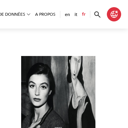
en
it
fr
DE DONNÉES
A PROPOS