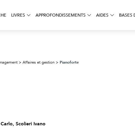
CHE
LIVRES
APPROFONDISSEMENTS
AIDES
BASES 
Pianoforte
management
>
Affaires et gestion
>
 Carlo, Scolieri Ivano