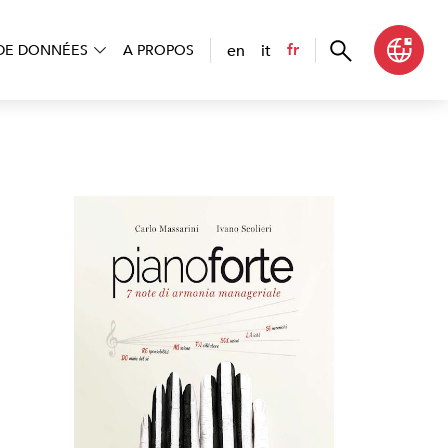
en
it
fr
DE DONNÉES
A PROPOS