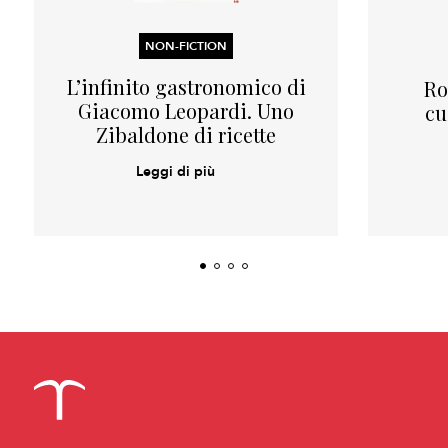
NON-FICTION
L’infinito gastronomico di
Ro
Giacomo Leopardi. Uno
cu
Zibaldone di ricette
Leggi di più