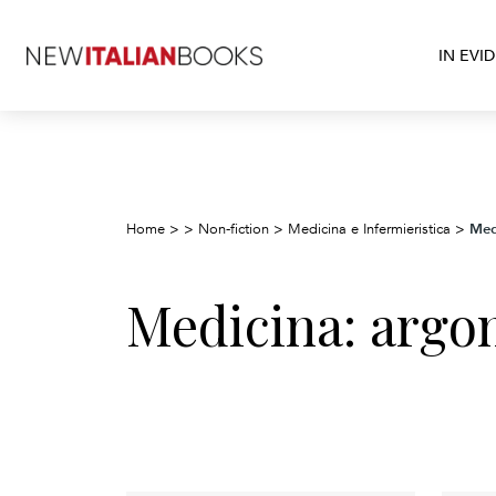
IN EVI
Med
Home
>
>
Non-fiction
>
Medicina e Infermieristica
>
Medicina: argom