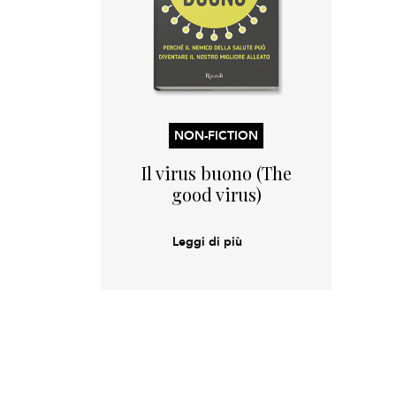
NON-FICTION
Il virus buono (The
good virus)
Leggi di più