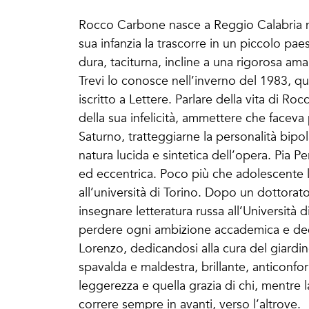
Rocco Carbone nasce a Reggio Calabria n
sua infanzia la trascorre in un piccolo p
dura, taciturna, incline a una rigorosa am
Trevi lo conosce nell’inverno del 1983, 
iscritto a Lettere. Parlare della vita di Ro
della sua infelicità, ammettere che faceva 
Saturno, tratteggiarne la personalità bipola
natura lucida e sintetica dell’opera. Pia Pe
ed eccentrica. Poco più che adolescente la
all’università di Torino. Dopo un dottorato 
insegnare letteratura russa all’Università 
perdere ogni ambizione accademica e dec
Lorenzo, dedicandosi alla cura del giardin
spavalda e maldestra, brillante, anticonf
leggerezza e quella grazia di chi, mentre l
correre sempre in avanti, verso l’altrove.