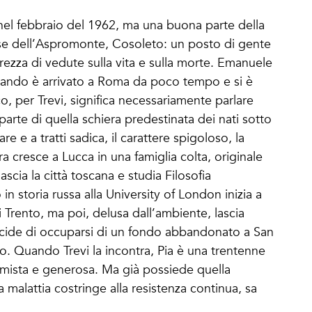
el febbraio del 1962, ma una buona parte della
aese dell’Aspromonte, Cosoleto: un posto di gente
arezza di vedute sulla vita e sulla morte. Emanuele
quando è arrivato a Roma da poco tempo e si è
cco, per Trevi, significa necessariamente parlare
parte di quella schiera predestinata dei nati sotto
re e a tratti sadica, il carattere spigoloso, la
ra cresce a Lucca in una famiglia colta, originale
scia la città toscana e studia Filosofia
in storia russa alla University of London inizia a
di Trento, ma poi, delusa dall’ambiente, lascia
ide di occuparsi di un fondo abbandonato a San
o. Quando Trevi la incontra, Pia è una trentenne
ormista e generosa. Ma già possiede quella
a malattia costringe alla resistenza continua, sa