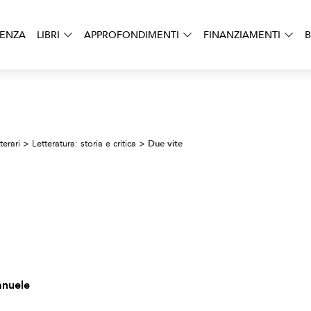
DENZA
LIBRI
APPROFONDIMENTI
FINANZIAMENTI
B
Due vite
terari
>
Letteratura: storia e critica
>
anuele