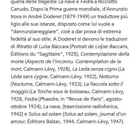
quella delle tragedie
La nave
e
Fedra
a Ricciotto
Canudo. Dopo la Prima guerra mondiale, d’Annunzio
trova in André Doderet (1879-1949) un traduttore più
ligio alle sue istanze, disposto come lui vuole a
“dannunzianeggiare”, cioè a dar prova di estrema
fedeltà al suo stile. A Doderet si devono le traduzioni
di
Ritratto di Luisa Bàccara
(
Portrait de Loÿse Baccaris
,
Éditions du “Sagittaire”, 1925),
Contemplazione della
morte
(
Aspects de l’inconnu. Contemplation de la
mort
, Calmann-Lévy, 1928),
La Leda senza cigno
(
La
Léda sans cygne
, Calmann-Lévy, 1922),
Notturno
(
Nocturne
, Calmann-Lévy, 1923),
La fiaccola sotto il
moggio
(
La Torche sous le boisseau
, Calmann-Lévy,
1928,
Fedra
(
Phaedre
, in “Revue de Paris”, agosto-
ottobre 1924),
La nave
, (trasmissione radiofonica,
1942) e
Solus ad solam
(
Solus ad solam, journal d’un
amour
, Éditions Balzac, 1944, Calmann-Lévy, 1947).