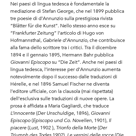
Nei paesi di lingua tedesca è fondamentale la
mediazione di Stefan George, che nel 1899 pubblica
tre poesie di d’Annunzio sulla prestigiosa rivista
“Blätter für die Kunst”. Nello stesso anno esce su
“Frankfurter Zeitung” l’articolo di Hugo von
Hofmannsthal,
Gabriele d’Annunzio
, che contribuisce
alla fama dello scrittore tra i critici
.
Tra il dicembre
1894 e il gennaio 1895, Hermann Bahr pubblica
Giovanni Episcopo
su “Die Zeit”. Anche nei paesi di
lingua tedesca, l’interesse per d’Annunzio aumenta
notevolmente dopo il successo dalle traduzioni di
Hérelle, e nel 1896 Samuel Fischer ne diventa
l’editore ufficiale, con la clausola (mai rispettata)
dell’esclusiva sulle traduzioni di nuove opere. La
prosa è affidata a Maria Gagliardi, che traduce
L’innocente
(
Der Unschuldige
, 1896),
Giovanni
Episcopo
(
Episcopo und Co. Novellen
, 1901),
Il
piacere
(
Lust
, 1902 ),
Trionfo della Morte
(
Der
Triumph des Todes
1902),
Le vergini delle rocce
(
Die