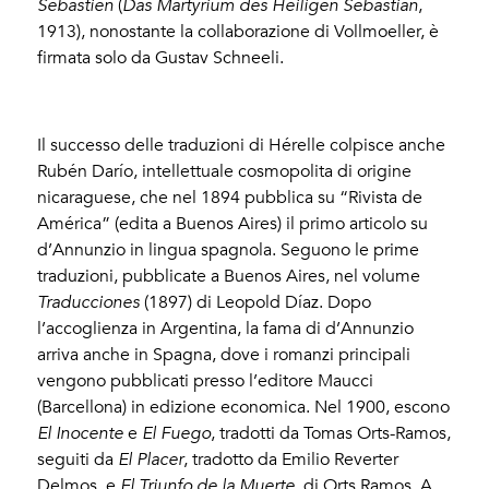
Sébastien
(
Das Martyrium des Heiligen Sebastian
,
1913), nonostante la collaborazione di Vollmoeller, è
firmata solo da Gustav Schneeli.
Il successo delle traduzioni di Hérelle colpisce anche
Rubén Darío, intellettuale cosmopolita di origine
nicaraguese, che nel 1894 pubblica su “Rivista de
América” (edita a Buenos Aires) il primo articolo su
d’Annunzio in lingua spagnola. Seguono le prime
traduzioni, pubblicate a Buenos Aires, nel volume
Traducciones
(1897) di Leopold Díaz. Dopo
l’accoglienza in Argentina, la fama di d’Annunzio
arriva anche in Spagna, dove i romanzi principali
vengono pubblicati presso l’editore Maucci
(Barcellona) in edizione economica. Nel 1900, escono
El Inocente
e
El Fuego
, tradotti da Tomas Orts-Ramos,
seguiti da
El Placer
, tradotto da Emilio Reverter
Delmos, e
El Triunfo de la Muerte
, di Orts Ramos. A