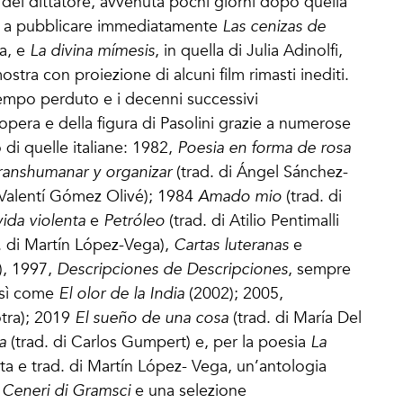
del dittatore, avvenuta pochi giorni dopo quella
ta a pubblicare immediatamente
Las cenizas de
na, e
La divina mímesis
, in quella di Julia Adinolfi,
ra con proiezione di alcuni film rimasti inediti.
tempo perduto e i decenni successivi
opera e della figura di Pasolini grazie a numerose
 di quelle italiane: 1982,
Poesia en forma de rosa
ranshumanar y organizar
(trad. di Ángel Sánchez-
 Valentí Gómez Olivé); 1984
Amado mio
(trad. di
ida violenta
e
Petróleo
(trad. di Atilio Pentimalli
. di Martín López-Vega),
Cartas luteranas
e
a), 1997,
Descripciones de Descripciones
, sempre
così come
El olor de la India
(2002); 2005,
otra); 2019
El sueño de una cosa
(trad. di María Del
a
(trad. di Carlos Gumpert) e, per la poesia
La
ta e trad. di Martín López- Vega, un’antologia
e
Ceneri di Gramsci
e una selezione