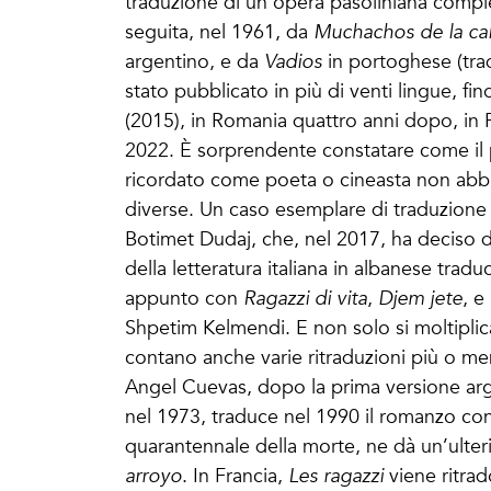
traduzione di un’opera pasoliniana compl
seguita, nel 1961, da
Muchachos de la cal
argentino, e da
Vadios
in portoghese (trad
stato pubblicato in più di venti lingue, fin
(2015), in Romania quattro anni dopo, in P
2022. È sorprendente constatare come il
ricordato come poeta o cineasta non abbi
diverse. Un caso esemplare di traduzione r
Botimet Dudaj, che, nel 2017, ha deciso d
della letteratura italiana in albanese trad
appunto con
Ragazzi di vita
,
Djem jete
, e
Shpetim Kelmendi. E non solo si moltiplican
contano anche varie ritraduzioni più o m
Angel Cuevas, dopo la prima versione ar
nel 1973, traduce nel 1990 il romanzo con 
quarantennale della morte, ne dà un’ulter
arroyo
. In Francia,
Les ragazzi
viene ritra