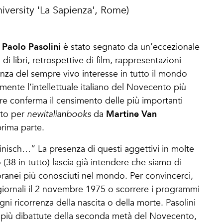
iversity 'La Sapienza', Rome)
 Paolo Pasolini
è stato segnato da un’eccezionale
 di libri, retrospettive di film, rappresentazioni
anza del sempre vivo interesse in tutto il mondo
lmente l’intellettuale italiano del Novecento più
ore conferma il censimento delle più importanti
Martine Van
ato per
newitalianbooks
da
prima parte.
linisch…” La presenza di questi aggettivi in molte
o (38 in tutto) lascia già intendere che siamo di
oranei più conosciuti nel mondo. Per convincerci,
 giornali il 2 novembre 1975 o scorrere i programmi
ogni ricorrenza della nascita o della morte. Pasolini
 e più dibattute della seconda metà del Novecento,