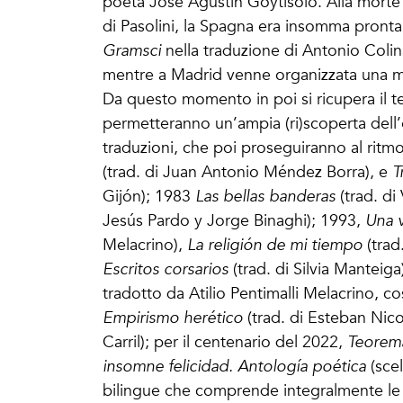
poeta José Agustìn Goytisolo. Alla morte 
di Pasolini, la Spagna era insomma pron
Gramsci
nella traduzione di Antonio Coli
mentre a Madrid venne organizzata una most
Da questo momento in poi si ricupera il 
permetteranno un’ampia (ri)scoperta dell’
traduzioni, che poi proseguiranno al ritmo
(trad. di Juan Antonio Méndez Borra), e
T
Gijón); 1983
Las bellas banderas
(trad. di
Jesús Pardo y Jorge Binaghi); 1993,
Una v
Melacrino),
La religión de mi tiempo
(trad
Escritos corsarios
(trad. di Silvia Manteig
tradotto da Atilio Pentimalli Melacrino, 
Empirismo herético
(trad. di Esteban Nic
Carril); per il centenario del 2022,
Teorem
insomne felicidad. Antología poética
(scel
bilingue che comprende integralmente l