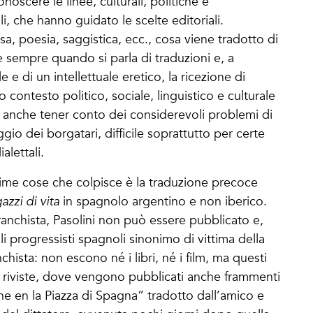
onoscere le linee, culturali, politiche e
, che hanno guidato le scelte editoriali.
sa, poesia, saggistica, ecc., cosa viene tradotto di
 sempre quando si parla di traduzioni e, a
 e di un intellettuale eretico, la ricezione di
o contesto politico, sociale, linguistico e culturale
oi anche tener conto dei considerevoli problemi di
aggio dei borgatari, difficile soprattutto per certe
alettali.
prime cose che colpisce è la traduzione precoce
azzi di vita
in spagnolo argentino e non iberico.
franchista, Pasolini non può essere pubblicato e,
li progressisti spagnoli sinonimo di vittima della
nchista: non escono né i libri, né i film, ma questi
e riviste, dove vengono pubblicati anche frammenti
he en la Piazza di Spagna” tradotto dall’amico e