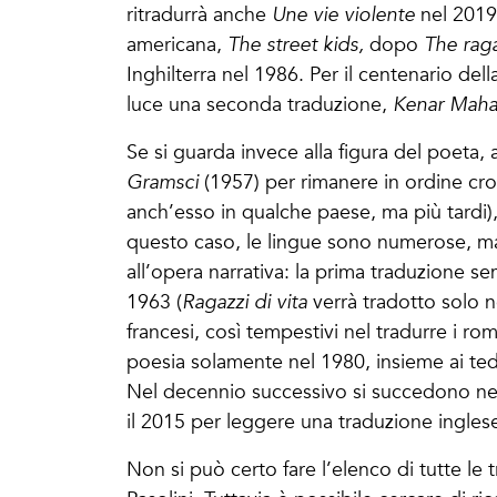
ritradurrà anche
Une vie violente
nel 2019
americana,
The street kids,
dopo
The raga
Inghilterra nel 1986. Per il centenario dell
luce una seconda traduzione,
Kenar Mahal
Se si guarda invece alla figura del poeta
Gramsci
(1957) per rimanere in ordine cron
anch’esso in qualche paese, ma più tardi)
questo caso, le lingue sono numerose, ma 
all’opera narrativa: la prima traduzione s
1963 (
Ragazzi di vita
verrà tradotto solo n
francesi, così tempestivi nel tradurre i r
poesia solamente nel 1980, insieme ai ted
Nel decennio successivo si succedono neer
il 2015 per leggere una traduzione ingles
Non si può certo fare l’elenco di tutte le t