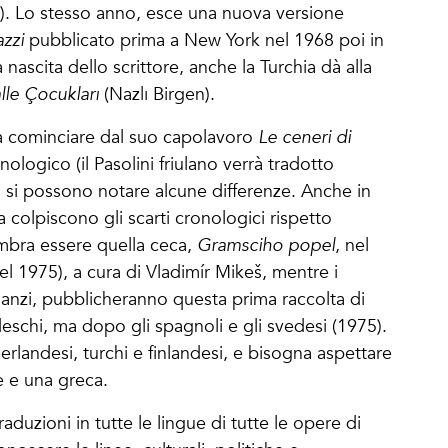
). Lo stesso anno, esce una nuova versione
zzi
pubblicato prima a New York nel 1968 poi in
a nascita dello scrittore, anche la Turchia dà alla
le Çocukları
(Nazlı Birgen).
, a cominciare dal suo capolavoro
Le ceneri di
ologico (il Pasolini friulano verrà tradotto
, si possono notare alcune differenze. Anche in
colpiscono gli scarti cronologici rispetto
embra essere quella ceca,
Gramsciho popel
, nel
el 1975), a cura di Vladimír Mikeš, mentre i
omanzi, pubblicheranno questa prima raccolta di
eschi, ma dopo gli spagnoli e gli svedesi (1975).
landesi, turchi e finlandesi, e bisogna aspettare
e e una greca.
raduzioni in tutte le lingue di tutte le opere di