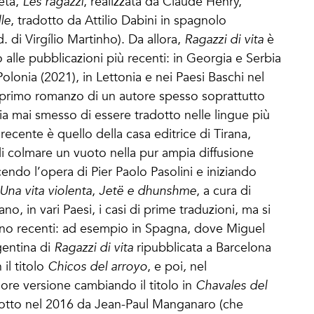
eta,
Les ragazzi
, realizzata da Claude Henry,
le
, tradotto da Attilio Dabini in spagnolo
. di Virgílio Martinho). Da allora,
Ragazzi di vita
è
o alle pubblicazioni più recenti: in Georgia e Serbia
olonia (2021), in Lettonia e nei Paesi Baschi nel
 primo romanzo di un autore spesso soprattutto
a mai smesso di essere tradotto nelle lingue più
ecente è quello della casa editrice di Tirana,
i colmare un vuoto nella pur ampia diffusione
ucendo l’opera di Pier Paolo Pasolini e iniziando
Una vita violenta
,
Jetë e dhunshme
, a cura di
o, in vari Paesi, i casi di prime traduzioni, ma si
eno recenti: ad esempio in Spagna, dove Miguel
gentina di
Ragazzi di vita
ripubblicata a Barcelona
il titolo
Chicos del arroyo
,
e poi
,
nel
iore versione cambiando il titolo in
Chavales del
dotto nel 2016 da Jean-Paul Manganaro (che