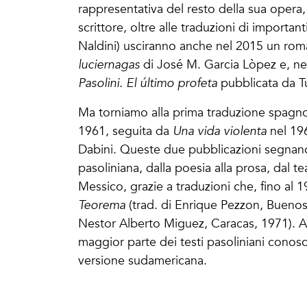
rappresentativa del resto della sua opera, in
scrittore, oltre alle traduzioni di importan
Naldini) usciranno anche nel 2015 un rom
luciernagas
di José M. Garcia Lòpez e, nel
Pasolini. El último profeta
pubblicata da T
Ma torniamo alla prima traduzione spagn
1961, seguita da
Una vida violenta
nel 196
Dabini. Queste due pubblicazioni segnano 
pasoliniana, dalla poesia alla prosa, dal t
Messico, grazie a traduzioni che, fino al 
Teorema
(trad. di Enrique Pezzon, Buenos
Nestor Alberto Miguez, Caracas, 1971). Anc
maggior parte dei testi pasoliniani conosc
versione sudamericana.