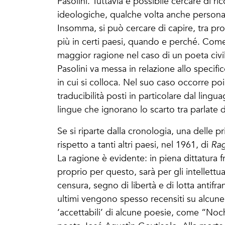
Pasolini. Tuttavia è possibile cercare di ric
ideologiche, qualche volta anche personali
Insomma, si può cercare di capire, tra pro
più in certi paesi, quando e perché. Come
maggior ragione nel caso di un poeta civile
Pasolini va messa in relazione allo specific
in cui si colloca. Nel suo caso occorre p
traducibilità posti in particolare dal lingu
lingue che ignorano lo scarto tra parlate di
Se si riparte dalla cronologia, una delle 
rispetto a tanti altri paesi, nel 1961, di
Rag
La ragione è evidente: in piena dittatura 
proprio per questo, sarà per gli intellettua
censura, segno di libertà e di lotta antifra
ultimi vengono spesso recensiti su alcun
‘accettabili’ di alcune poesie, come “Noc