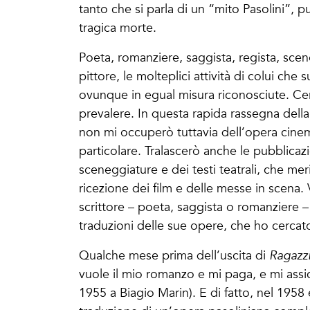
tanto che si parla di un “mito Pasolini”, 
tragica morte.
Poeta, romanziere, saggista, regista, sce
pittore, le molteplici attività di colui che
ovunque in egual misura riconosciute. Certo,
prevalere. In questa rapida rassegna della 
non mi occuperò tuttavia dell’opera cine
particolare. Tralascerò anche le pubblica
sceneggiature e dei testi teatrali, che me
ricezione dei film e delle messe in scena. 
scrittore – poeta, saggista o romanziere – 
traduzioni delle sue opere, che ho cercato
Qualche mese prima dell’uscita di
Ragazzi
vuole il mio romanzo e mi paga, e mi assic
1955 a Biagio Marin). E di fatto, nel 1958