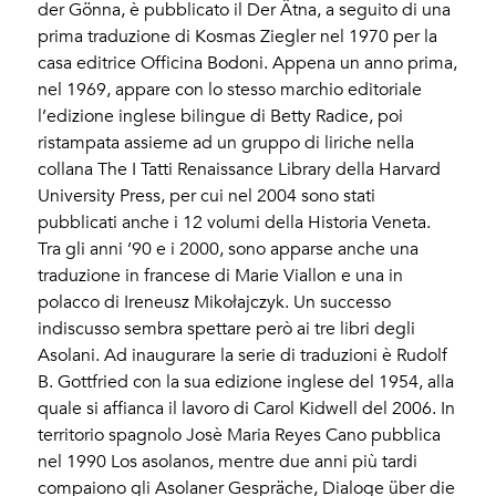
der Gönna, è pubblicato il Der Ätna, a seguito di una
prima traduzione di Kosmas Ziegler nel 1970 per la
casa editrice Officina Bodoni. Appena un anno prima,
nel 1969, appare con lo stesso marchio editoriale
l’edizione inglese bilingue di Betty Radice, poi
ristampata assieme ad un gruppo di liriche nella
collana The I Tatti Renaissance Library della Harvard
University Press, per cui nel 2004 sono stati
pubblicati anche i 12 volumi della Historia Veneta.
Tra gli anni ’90 e i 2000, sono apparse anche una
traduzione in francese di Marie Viallon e una in
polacco di Ireneusz Mikołajczyk. Un successo
indiscusso sembra spettare però ai tre libri degli
Asolani. Ad inaugurare la serie di traduzioni è Rudolf
B. Gottfried con la sua edizione inglese del 1954, alla
quale si affianca il lavoro di Carol Kidwell del 2006. In
territorio spagnolo Josè Maria Reyes Cano pubblica
nel 1990 Los asolanos, mentre due anni più tardi
compaiono gli Asolaner Gespräche, Dialoge über die