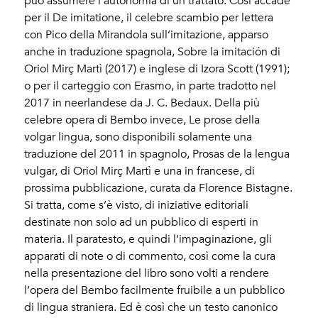
può assumere l’autonomia di un trattato. Così accade
per il De imitatione, il celebre scambio per lettera
con Pico della Mirandola sull’imitazione, apparso
anche in traduzione spagnola, Sobre la imitación di
Oriol Mirç Martì (2017) e inglese di Izora Scott (1991);
o per il carteggio con Erasmo, in parte tradotto nel
2017 in neerlandese da J. C. Bedaux. Della più
celebre opera di Bembo invece, Le prose della
volgar lingua, sono disponibili solamente una
traduzione del 2011 in spagnolo, Prosas de la lengua
vulgar, di Oriol Mirç Martì e una in francese, di
prossima pubblicazione, curata da Florence Bistagne.
Si tratta, come s’è visto, di iniziative editoriali
destinate non solo ad un pubblico di esperti in
materia. Il paratesto, e quindi l’impaginazione, gli
apparati di note o di commento, così come la cura
nella presentazione del libro sono volti a rendere
l’opera del Bembo facilmente fruibile a un pubblico
di lingua straniera. Ed è così che un testo canonico