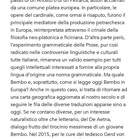
passo di un Ariosto o di un Petrarca, autori acclamati
da una comune platea europea. In particolare, le
opere del cardinale, come ormai è risaputo, furono il
principale mediatore della produzione petrarchesca
in Europa, reinterpretata attraverso il crinale della
filosofia neo-platonica e ficiniana. D’altra parte però,
l’esperimento grammaticale delle Prose, pur così
radicato nelle controversie linguistiche e culturali
tutte italiane, rimaneva un valido esempio per tutti
quegli intellettuali interessati a fornire alla propria
lingua d’origine una norma grammaticale. Ma quale
Bembo e, soprattutto, come si legge oggi Bembo in
Europa? Anche in questo caso, si tratta di ritornare ad
una carta geografica aggiornata al nostro secolo e di
seguire le fila delle diverse traduzioni apparse sino a
oggi. Se ne contano diverse, per un interesse
naturalistico oltre che letterario, del De Aetna,
dialogo frutto del tirocinio messinese di un giovane
Bembo. Nel 2015, per le cure del tedesco Gerd von