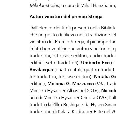
Mikelanxhelos
, a cura di Mihal Hanxharim
Autori vincitori del premio Strega.
Dall’elenco dei titoli presenti nella Bibli
che un posto di rilievo nella traduzione let
vincitori del Premio Strega, il più importa
infatti ben venticinque autori vincitori d
traduzioni, otto case editrici, undici tradut
Umberto Eco
editrici, sette traduttori);
(s
Bevilacqua
(quattro titoli, quattro tradutto
Natalia G
tre traduttori, tre case editrici);
Melania G. Mazzucco
editrici);
(
Vita
, tra
Nicco
Mimoza Hysa per Albas nel 2016);
una di Mimoza Hysa per Ombra GVG, l’altra 
tradotti da Yllka Beshirja e da Hysen Sina
traduzione di Kalara Kodra per Elite nel 2