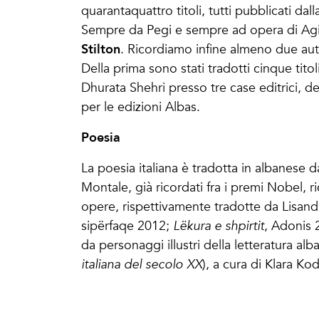
quarantaquattro titoli, tutti pubblicati da
Sempre da Pegi e sempre ad opera di Agim
Stilton
. Ricordiamo infine almeno due aut
Della prima sono stati tradotti cinque tito
Dhurata Shehri presso tre case editrici, d
per le edizioni Albas.
Poesia
La poesia italiana è tradotta in albanese 
Montale, già ricordati fra i premi Nobel, r
opere, rispettivamente tradotte da Lisandr
sipërfaqe 2012;
Lëkura e shpirtit
, Adonis 
da personaggi illustri della letteratura a
italiana del secolo XX
), a cura di Klara Ko