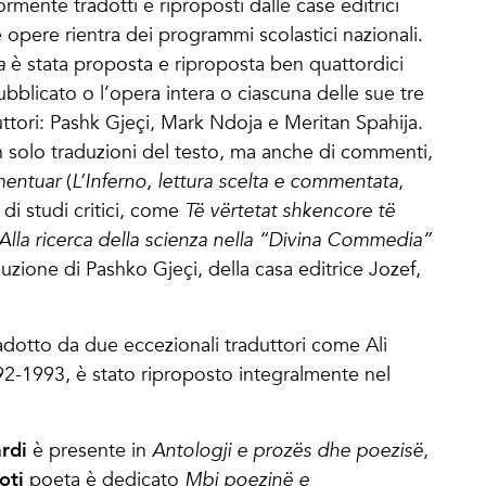
rmente tradotti e riproposti dalle case editrici
 opere rientra dei programmi scolastici nazionali.
a
è stata proposta e riproposta ben quattordici
pubblicato o l’opera intera o ciascuna delle sue tre
duttori: Pashk Gjeçi, Mark Ndoja e Meritan Spahija.
solo traduzioni del testo, ma anche di commenti,
mentuar
(
L’Inferno, lettura scelta e commentata
,
di studi critici, come
Të vërtetat shkencore të
Alla ricerca della scienza nella “Divina Commedia”
duzione di Pashko Gjeçi, della casa editrice Jozef,
radotto da due eccezionali traduttori come Ali
2-1993, è stato riproposto integralmente nel
rdi
è presente in
Antologji e prozës dhe poezisë
,
oti
poeta
è dedicato
Mbi poezinë e