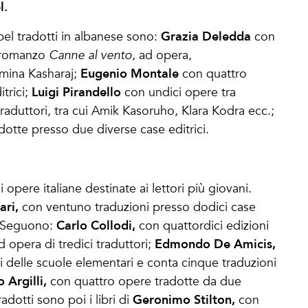
l.
Grazia Deledda
obel tradotti in albanese sono:
con
o romanzo
Canne al vento
, ad opera,
Eugenio Montale
omina Kasharaj;
con quattro
Luigi Pirandello
trici;
con undici opere tra
traduttori, tra cui Amik Kasoruho, Klara Kodra ecc.;
otte presso due diverse case editrici.
pere italiane destinate ai lettori più giovani.
ari,
con ventuno traduzioni presso dodici case
Carlo Collodi,
i. Seguono:
con quattordici edizioni
Edmondo De Amicis,
d opera di tredici traduttori;
 delle scuole elementari e conta cinque traduzioni
 Argilli,
con quattro opere tradotte da due
Geronimo Stilton,
radotti sono poi i libri di
con