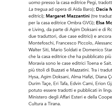
uomo
presso la casa editrice Pegi, tradot
Dacia 
La tregua
ad opera di Aida Baro);
Margaret Mazzantini
editrici);
(tre tradu
Elsa M
per la casa editrice Ombra GVG);
e Living, da parte di Agim Doksani e di R
due traduttori, due case editrici) e anco
Montefoschi, Francesco Piccolo, Alessand
Walter Siti, Mario Soldati e Domenico Star
che la casa editrice che ha pubblicato pi
Moravia sono le case editrici Toena e Sai
più titoli di Buzzati e Mazzatini. Tra i t
Hysa, Agim Doksani, Alma Hafizi, Diana Çu
Durim Taçe, Eri Tafa, Edvin Cami, Erion Gja
potuto essere tradotti e pubblicati in lingu
Ministero degli Affari Esteri e della Cooper
Cultura a Tirana.