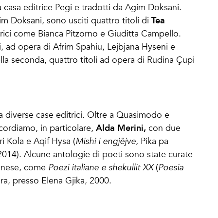
lla casa editrice Pegi e tradotti da Agim Doksani.
Tea
 Doksani, sono usciti quattro titoli di
rici come Bianca Pitzorno e Giuditta Campello.
li, ad opera di Afrim Spahiu, Lejbjana Hyseni e
ella seconda, quattro titoli ad opera di Rudina Çupi
da diverse case editrici. Oltre a Quasimodo e
Alda Merini,
icordiamo, in particolare,
con due
i Kola e Aqif Hysa (
Mishi i engjëjve
, Pika pa
2014). Alcune antologie di poeti sono state curate
lbanese, come
Poezi italiane e shekullit XX
(
Poesia
dra, presso Elena Gjika, 2000.