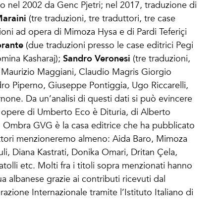
to nel 2002 da Genc Pjetri; nel 2017, traduzione di
Maraini
(tre traduzioni, tre traduttori, tre case
zioni ad opera di Mimoza Hysa e di Pardi Teferiçi
orante
(due traduzioni presso le case editrici Pegi
Sandro Veronesi
omina Kasharaj);
(tre traduzioni,
ra Maurizio Maggiani, Claudio Magris Giorgio
ro Piperno, Giuseppe Pontiggia, Ugo Riccarelli,
none. Da un’analisi di questi dati si può evincere
ù opere di Umberto Eco è Dituria, di Alberto
t. Ombra GVG è la casa editrice che ha pubblicato
raduttori menzioneremo almeno: Aida Baro, Mimoza
li, Diana Kastrati, Donika Omari, Dritan Çela,
tolli etc. Molti fra i titoli sopra menzionati hanno
a albanese grazie ai contributi ricevuti dal
azione Internazionale tramite l’Istituto Italiano di