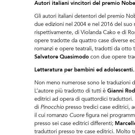
Autori italiani vincitori del premio Nobe
Gli autori italiani detentori del premio N
due edizioni nel 2004 e nel 2016 del su
rispettivamente, di Violanda Cako e di R
opere tradotte da quattro case diverse edi
romanzi e opere teatrali, tradotti da otto 
Salvatore Quasimodo
con due opere trad
Letteratura per bambini ed adolescenti.
Non meno numerose sono le traduzioni di o
Gianni Rod
L’autore più tradotto di tutti è
editrici ad opera di quattordici traduttor
di
Pinocchio
presso tredici case editrici, a
il cui
romanzo
Cuore
figura nei programmi
Marcello
presso sei case editrici differenti;
traduttori presso tre case editrici. Molto t