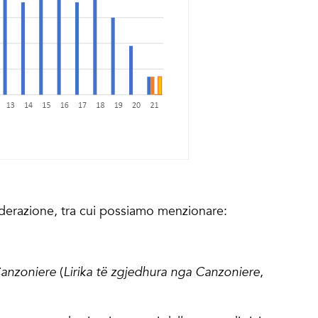
siderazione, tra cui possiamo menzionare:
anzoniere
(
Lirika të zgjedhura nga Canzoniere
,