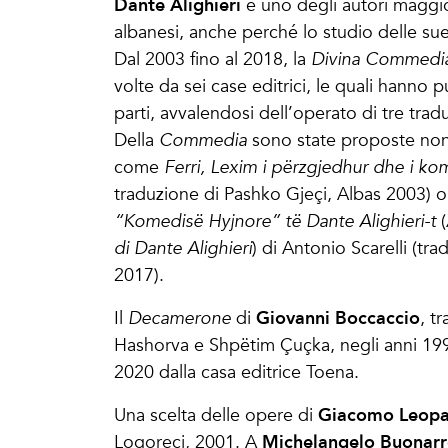
Dante Alighieri
è uno degli autori maggio
albanesi, anche perché lo studio delle sue
Dal 2003 fino al 2018, la
Divina Commedi
volte da sei case editrici, le quali hanno 
parti, avvalendosi dell’operato di tre tra
Della
Commedia
sono state proposte non 
come
Ferri,
Lexim i përzgjedhur dhe i ko
traduzione di Pashko Gjeçi, Albas 2003) o 
“Komedisë Hyjnore” të Dante Alighieri-t
(
di Dante Alighieri
)
di Antonio Scarelli (tra
2017).
Giovanni Boccaccio
Il
Decamerone
di
, t
Hashorva e Shpëtim Çuçka, negli anni 199
2020 dalla casa editrice Toena.
Giacomo Leopa
Una scelta delle opere di
Michelangelo Buonarr
Logoreci, 2001. A