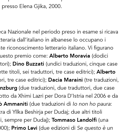
, presso Elena Gjika, 2000.
oteca Nazionale nel periodo preso in esame si ricava
teraria dall’italiano in albanese lo occupano i
nte riconoscimento letterario italiano. Vi figurano
Alberto Moravia
i questo premio come:
(dodici
Dino Buzzati
tori);
(undici traduzioni, cinque case
Alberto
ette titoli, sei traduttori, tre case editrici);
Dacia Maraini
ri, tre case editrici);
(tre traduzioni,
inzburg
(due traduzioni, due traduttori, due case
dotto da Xhimi Lazri per Dora D’Istria nel 2006 e da
lò Ammaniti
(due traduzioni di
Io non ho paura
:
di Yllka Beshirja per Dudaj; due altri titoli
Tommaso Landolfi
ni, sempre per Dudaj);
(una
Primo Levi
000);
(due edizioni di
Se questo è un