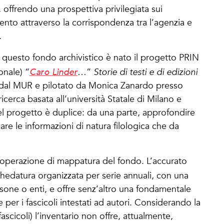
 offrendo una prospettiva privilegiata sui
cento attraverso la corrispondenza tra l’agenzia e
.
i questo fondo archivistico è nato il progetto PRIN
onale) “
Caro Linder
…”
Storie di testi e di edizioni
o dal MUR e pilotato da Monica Zanardo presso
ricerca basata all’università Statale di Milano e
del progetto è duplice: da una parte, approfondire
zare le informazioni di natura filologica che da
 operazione di mappatura del fondo. L’accurato
chedatura organizzata per serie annuali, con una
ersone o enti, e offre senz’altro una fondamentale
e per i fascicoli intestati ad autori. Considerando la
scicoli) l’inventario non offre, attualmente,