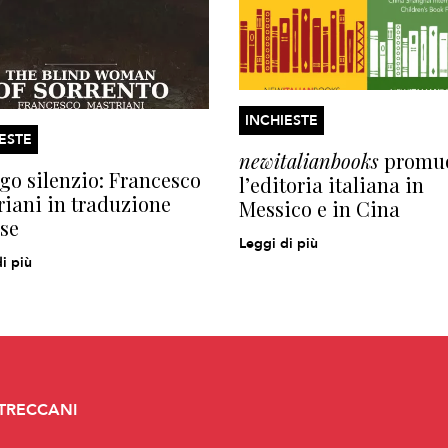
INCHIESTE
ESTE
newitalianbooks
promu
ngo silenzio: Francesco
l’editoria italiana in
iani in traduzione
Messico e in Cina
se
Leggi di più
i più
 TRECCANI