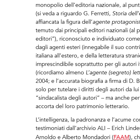
monopolio dell’editoria nazionale, al punto
(si veda a riguardo G. Ferretti,
Storia dell’
affiancata la figura dell’
agente protagonis
temuto dai principali editori nazionali (a
editori”), riconosciuto e individuato come
dagli agenti esteri (innegabile il suo cont
italiana all’estero, e della letteratura stran
imprescindibile soprattutto per gli autori 
(ricordiamo almeno
L’agente (segreto) let
2004; e l’accurata biografia a firma di D. B
solo per tutelare i diritti degli autori da 
“sindacalista degli autori” – ma anche pe
accorta del loro patrimonio letterario.
L’intelligenza, la padronanza e l’acume co
testimoniati dall’archivio ALI – Erich Lin
FAAM
Arnoldo e Alberto Mondadori (
), c