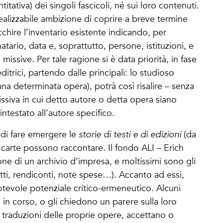
itativa) dei singoli fascicoli, né sui loro contenuti.
ealizzabile ambizione di coprire a breve termine
cchire l’inventario esistente indicando, per
atario, data e, soprattutto, persone, istituzioni, e
issive. Per tale ragione si è data priorità, in fase
editrici, partendo dalle principali: lo studioso
na determinata opera), potrà così risalire – senza
issiva in cui detto autore o detta opera siano
intestato all’autore specifico.
 di fare emergere le
storie di testi e di edizioni
(da
e carte possono raccontare. Il fondo ALI – Erich
one di un archivio d’impresa, e moltissimi sono gli
tti, rendiconti, note spese…). Accanto ad essi,
otevole potenziale critico-ermeneutico. Alcuni
 in corso, o gli chiedono un parere sulla loro
e traduzioni delle proprie opere, accettano o