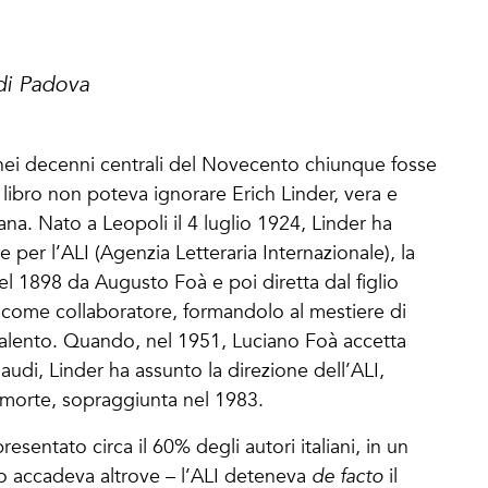
di Padova
… nei decenni centrali del Novecento chiunque fosse
 libro non poteva ignorare Erich Linder, vera e
iana. Nato a Leopoli il 4 luglio 1924, Linder ha
 per l’ALI (Agenzia Letteraria Internazionale), la
nel 1898 da Augusto Foà e poi diretta dal figlio
 come collaboratore, formandolo al mestiere di
 talento. Quando, nel 1951, Luciano Foà accetta
naudi, Linder ha assunto la direzione dell’ALI,
a morte, sopraggiunta nel 1983.
esentato circa il 60% degli autori italiani, in un
o accadeva altrove – l’ALI deteneva
de facto
il