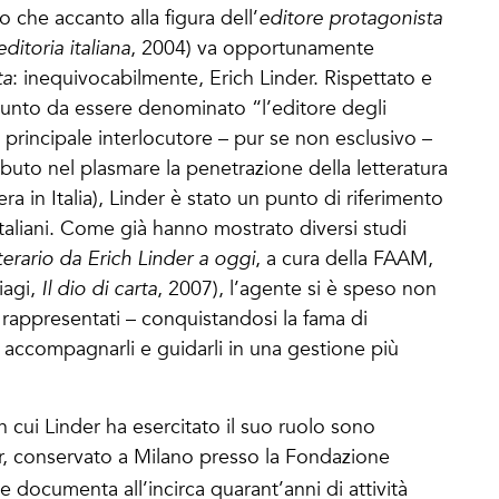
 che accanto alla figura dell’
editore protagonista
editoria italiana
, 2004) va opportunamente
ta
: inequivocabilmente, Erich Linder. Rispettato e
l punto da essere denominato “l’editore degli
 principale interlocutore – pur se non esclusivo –
ributo nel plasmare la penetrazione della letteratura
iera in Italia), Linder è stato un punto di riferimento
italiani. Come già hanno mostrato diversi studi
terario da Erich Linder a oggi
, a cura della FAAM,
iagi,
Il dio di carta
, 2007), l’agente si è speso non
lui rappresentati – conquistandosi la fama di
r accompagnarli e guidarli in una gestione più
n cui Linder ha esercitato il suo ruolo sono
der, conservato a Milano presso la Fondazione
he documenta all’incirca quarant’anni di attività