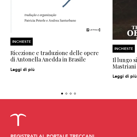
INCHIESTE
INCHIESTE
Ricezione e traduzione delle opere
di Antonella Anedda in Brasile
Il lungo s
Mastriani
Leggi di più
Leggi di più
REGISTRATI AL PORTALE TRECCANI