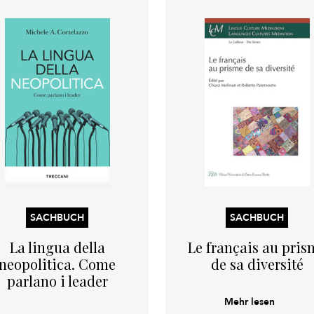
SACHBUCH
SACHBUCH
La lingua della
Le français au pris
neopolitica. Come
de sa diversité
parlano i leader
Mehr lesen