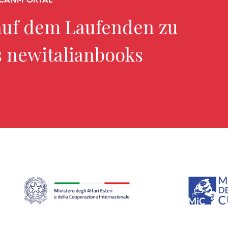
uf dem Laufenden zu
s newitalianbooks