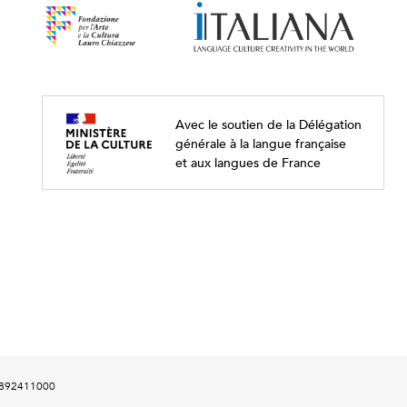
Avec le soutien de la Délégation
générale à la langue française
et aux langues de France
00892411000