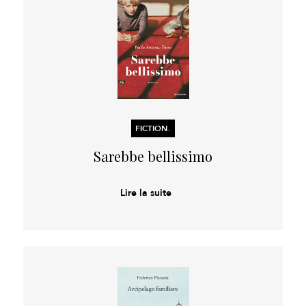
FICTION.
Sarebbe bellissimo
Lire la suite