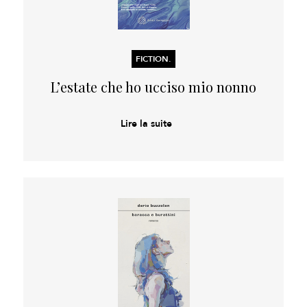
FICTION.
L’estate che ho ucciso mio nonno
Lire la suite