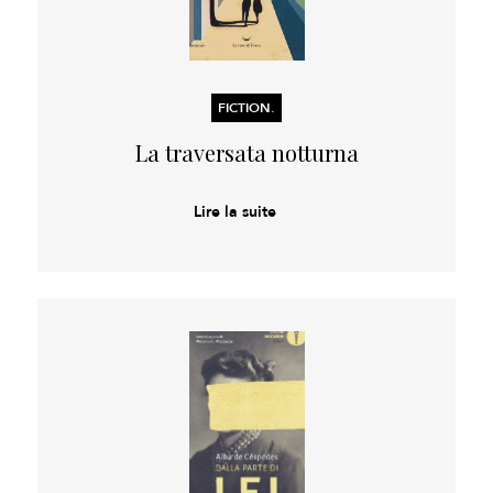
FICTION.
La traversata notturna
Lire la suite