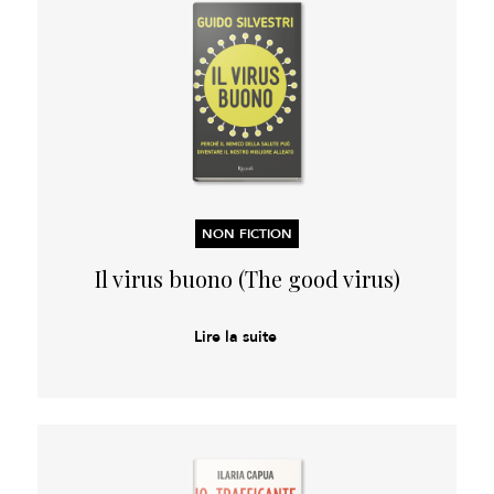
NON FICTION
Il virus buono (The good virus)
Lire la suite