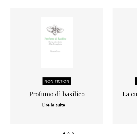
NON FICTION
Profumo di basilico
La c
Lire la suite