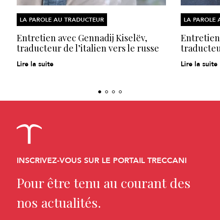
LA PAROLE AU TRADUCTEUR
LA PAROLE
Entretien avec Gennadij Kiselëv,
Entretien
traducteur de l’italien vers le russe
traducteur
Lire la suite
Lire la suite
INSCRIVEZ-VOUS SUR LE PORTAIL TRECCANI
Pour être tenu au courant des
nos actualités.