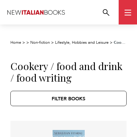
Cookery / food and drink / food writing
Home
>
>
Non-fiction
>
Lifestyle, Hobbies and Leisure
>
Cookery / food and drink
/ food writing
FILTER BOOKS