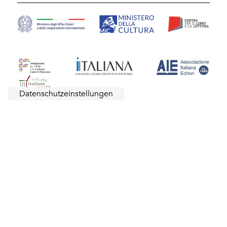
Avec le soutien de la Délégation
générale à la langue française
et aux langues de France