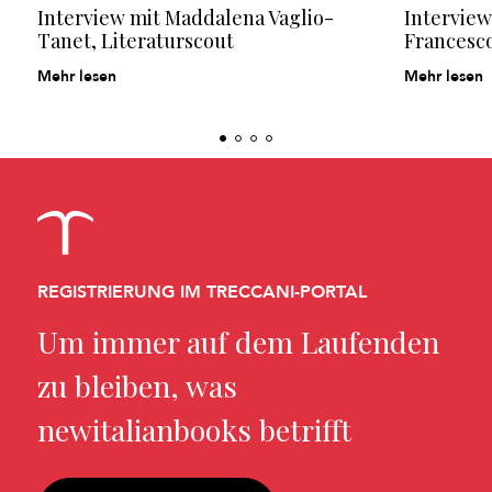
Interview mit Maddalena
Vaglio-
Interview
Tanet, Literaturscout
Francesco
Mehr lesen
Mehr lesen
REGISTRIERUNG IM TRECCANI-PORTAL
Um immer auf dem Laufenden
zu bleiben, was
newitalianbooks betrifft