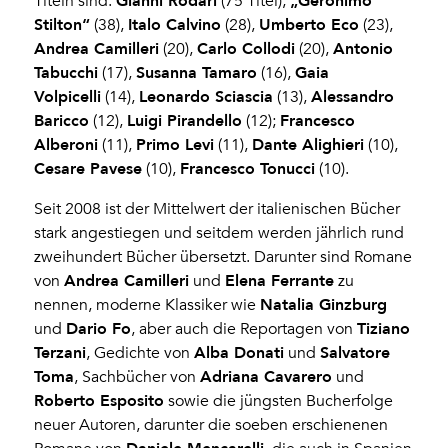
Gianni Rodari
„Geronimo
Titeln sind:
(75 Titel),
Stilton“
Italo Calvino
Umberto Eco
(38),
(28),
(23),
Andrea Camilleri
Carlo Collodi
Antonio
(20),
(20),
Tabucchi
Susanna Tamaro
Gaia
(17),
(16),
Volpicelli
Leonardo Sciascia
Alessandro
(14),
(13),
Baricco
Luigi Pirandello
Francesco
(12),
(12);
Alberoni
Primo Levi
Dante Alighieri
(11),
(11),
(10),
Cesare Pavese
Francesco Tonucci
(10),
(10).
Seit 2008 ist der Mittelwert der italienischen Bücher
stark angestiegen und seitdem werden jährlich rund
zweihundert Bücher übersetzt. Darunter sind Romane
Andrea Camilleri
Elena Ferrante
von
und
zu
Natalia Ginzburg
nennen, moderne Klassiker wie
Dario Fo
Tiziano
und
, aber auch die Reportagen von
Terzani
Alba Donati
Salvatore
, Gedichte von
und
Toma
Adriana Cavarero
, Sachbücher von
und
Roberto Esposito
sowie die jüngsten Bucherfolge
neuer Autoren, darunter die soeben erschienenen