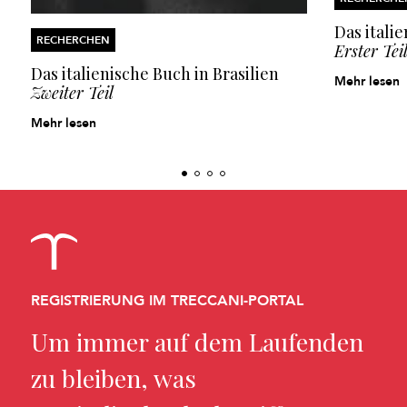
Das itali
RECHERCHEN
Erster Tei
Das italienische Buch in Brasilien
Mehr lesen
Zweiter Teil
Mehr lesen
REGISTRIERUNG IM TRECCANI-PORTAL
Um immer auf dem Laufenden
zu bleiben, was