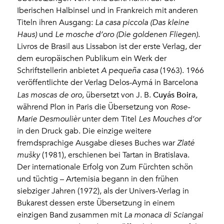
Iberischen Halbinsel und in Frankreich mit anderen
Titeln ihren Ausgang:
La casa piccola (Das kleine
Haus)
und
Le mosche d’oro (Die goldenen Fliegen)
.
Livros de Brasil aus Lissabon ist der erste Verlag, der
dem europäischen Publikum ein Werk der
Schriftstellerin anbietet
A pequeña casa
(1963). 1966
veröffentlichte der Verlag Delos-Aymá in Barcelona
Cuyás Boira
Las moscas de oro,
übersetzt von J. B.
,
während Plon in Paris die Übersetzung von
Rose-
Marie Desmoulièr
unter dem Titel
Les Mouches d’or
in den Druck gab. Die einzige weitere
fremdsprachige Ausgabe dieses Buches war
Zlaté
mušky
(1981), erschienen bei Tartan in Bratislava.
Der internationale Erfolg von Zum Fürchten schön
und tüchtig – Artemisia begann in den frühen
siebziger Jahren (1972), als der Univers-Verlag in
Bukarest dessen erste Übersetzung in einem
einzigen Band zusammen mit
La monaca di Sciangai