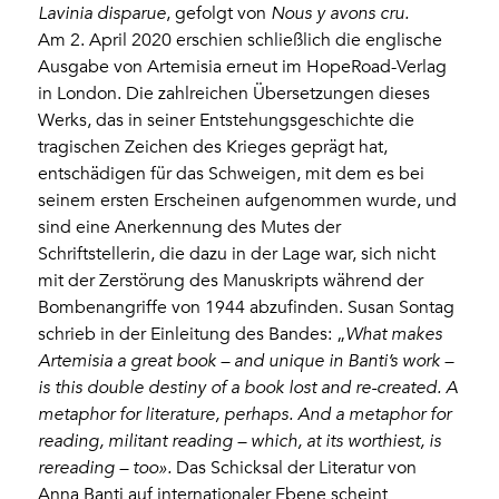
Lavinia disparue
, gefolgt von
Nous y avons cru.
Am 2. April 2020 erschien schließlich die englische
Ausgabe von Artemisia erneut im HopeRoad-Verlag
in London. Die zahlreichen Übersetzungen dieses
Werks, das in seiner Entstehungsgeschichte die
tragischen Zeichen des Krieges geprägt hat,
entschädigen für das Schweigen, mit dem es bei
seinem ersten Erscheinen aufgenommen wurde, und
sind eine Anerkennung des Mutes der
Schriftstellerin, die dazu in der Lage war, sich nicht
mit der Zerstörung des Manuskripts während der
Bombenangriffe von 1944 abzufinden. Susan Sontag
schrieb in der Einleitung des Bandes: „
What makes
Artemisia a great book – and unique in Banti’s work –
is this double destiny of a book lost and re-created. A
metaphor for literature, perhaps. And a metaphor for
reading, militant reading – which, at its worthiest, is
rereading – too».
Das Schicksal der Literatur von
Anna Banti auf internationaler Ebene scheint