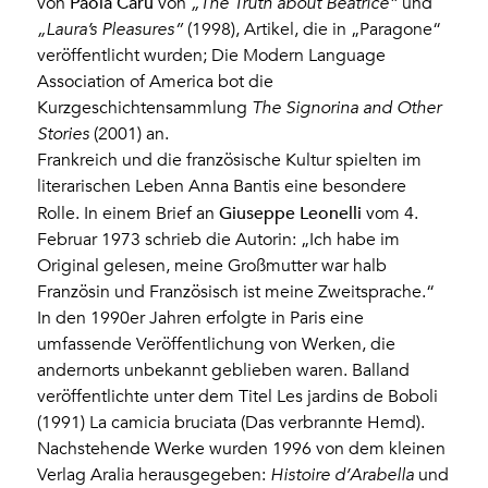
Paola Carù
von
von
„The Truth about
Beatrice”
und
„Laura’s Pleasures”
(1998), Artikel, die in „Paragone“
veröffentlicht wurden; Die Modern Language
Association of America bot die
Kurzgeschichtensammlung
The Signorina and Other
Stories
(2001) an.
Frankreich und die französische Kultur spielten im
literarischen Leben Anna Bantis eine besondere
Giuseppe Leonelli
Rolle. In einem Brief an
vom 4.
Februar 1973 schrieb die Autorin: „Ich habe im
Original gelesen, meine Großmutter war halb
Französin und Französisch ist meine Zweitsprache.“
In den 1990er Jahren erfolgte in Paris eine
umfassende Veröffentlichung von Werken, die
andernorts unbekannt geblieben waren. Balland
veröffentlichte unter dem Titel Les jardins de Boboli
(1991) La camicia bruciata (Das verbrannte Hemd).
Nachstehende Werke wurden 1996 von dem kleinen
Verlag Aralia herausgegeben:
Histoire d’Arabella
und