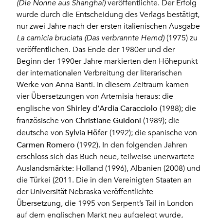
(Die Nonne aus Shanghai)
veröffentlichte. Der Erfolg
wurde durch die Entscheidung des Verlags bestätigt,
nur zwei Jahre nach der ersten italienischen Ausgabe
La camicia bruciata (Das verbrannte Hemd)
(1975) zu
veröffentlichen. Das Ende der 1980er und der
Beginn der 1990er Jahre markierten den Höhepunkt
der internationalen Verbreitung der literarischen
Werke von Anna Banti. In diesem Zeitraum kamen
vier Übersetzungen von Artemisia heraus: die
Shirley d’Ardia Caracciolo
englische von
(1988); die
Christiane Guidoni
französische von
(1989); die
Sylvia Höfer
deutsche von
(1992); die spanische von
Carmen Romero
(1992). In den folgenden Jahren
erschloss sich das Buch neue, teilweise unerwartete
Auslandsmärkte: Holland (1996), Albanien (2008) und
die Türkei (2011. Die in den Vereinigten Staaten an
der Universität Nebraska veröffentlichte
Übersetzung, die 1995 von Serpent’s Tail in London
auf dem englischen Markt neu aufgelegt wurde,