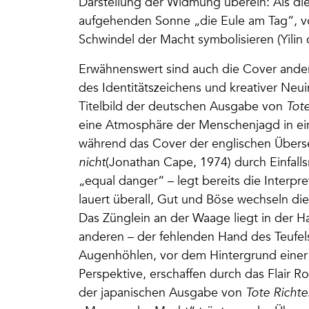
Darstellung der Widmung überein: Als die 
aufgehenden Sonne „die Eule am Tag“, vo
Schwindel der Macht symbolisieren (Yilin
Erwähnenswert sind auch die Cover andere
des Identitätszeichens und kreativer Neu
Titelbild der deutschen Ausgabe von
Tote
eine Atmosphäre der Menschenjagd in ein
während das Cover der englischen Über
nicht
(Jonathan Cape, 1974) durch Einfalls
„equal danger“ – legt bereits die Interpr
lauert überall, Gut und Böse wechseln die 
Das Zünglein an der Waage liegt in der Han
anderen – der fehlenden Hand des Teufel
Augenhöhlen, vor dem Hintergrund einer u
Perspektive, erschaffen durch das Flair R
der japanischen Ausgabe von
Tote Richte