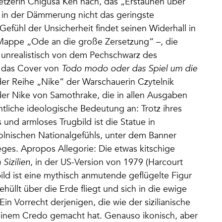
tzerin Chigusa Ken nach, das „Erstaunen über
st in der Dämmerung nicht das geringste
efühl der Unsicherheit findet seinen Widerhall in
 Mappe „Ode an die große Zersetzung“ –, die
h unrealistisch von dem Pechschwarz des
h das Cover von
Todo modo oder das Spiel um die
der Reihe „Nike“ der Warschauerin Czytelnik
g der Nike von Samothrake, die in allen Ausgaben
tliche ideologische Bedeutung an: Trotz ihres
 und armloses Trugbild ist die Statue in
polnischen Nationalgefühls, unter dem Banner
eges. Apropos Allegorie: Die etwas kitschige
Sizilien
, in der US-Version von 1979 (Harcourt
bild ist eine mythisch anmutende geflügelte Figur
ehüllt über die Erde fliegt und sich in die ewige
in Vorrecht derjenigen, die wie der sizilianische
 seinem Credo gemacht hat. Genauso ikonisch, aber