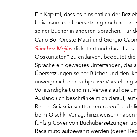
Ein Kapitel, dass es hinsichtlich der Bez
Universum der Übersetzung noch neu zu sch
seiner Bücher in anderen Sprachen. Für den 
Carlo Bo, Oreste Macrì und Giorgio Capr
Sánchez Mejías
diskutiert und darauf aus 
Obskuritäten“ zu entlarven, bedeutet die
Sprache ein gewagtes Unterfangen, das a
Übersetzungen seiner Bücher und den iko
unweigerlich eine subjektive Vorstellun
Vollständigkeit und mit Verweis auf die 
Ausland (ich beschränke mich darauf, auf
Reihe „Sciascia scrittore europeo“ und d
beim Olschki-Verlag, hinzuweisen) haben w
fünfzig Cover von Buchübersetzungen überp
Racalmuto aufbewahrt werden (deren Regis