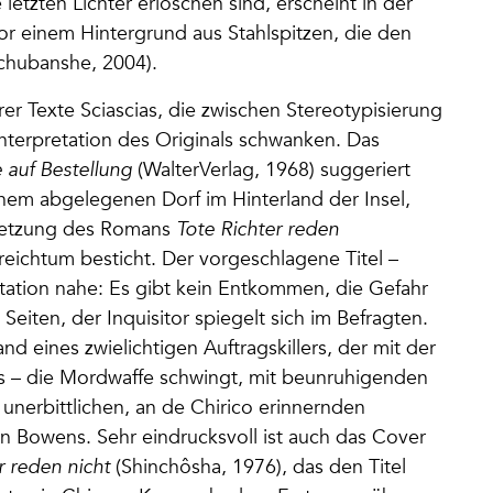
letzten Lichter erloschen sind, erscheint in der
r einem Hintergrund aus Stahlspitzen, die den
 chubanshe, 2004).
r Texte Sciascias, die zwischen Stereotypisierung
interpretation des Originals schwanken. Das
 auf Bestellung
(WalterVerlag, 1968) suggeriert
em abgelegenen Dorf im Hinterland der Insel,
setzung des Romans
Tote Richter reden
reichtum besticht. Der vorgeschlagene Titel –
etation nahe: Es gibt kein Entkommen, die Gefahr
Seiten, der Inquisitor spiegelt sich im Befragten.
d eines zwielichtigen Auftragskillers, der mit der
s – die Mordwaffe schwingt, mit beunruhigenden
nerbittlichen, an de Chirico erinnernden
on Bowens. Sehr eindrucksvoll ist auch das Cover
r reden nicht
(Shinchôsha, 1976), das den Titel