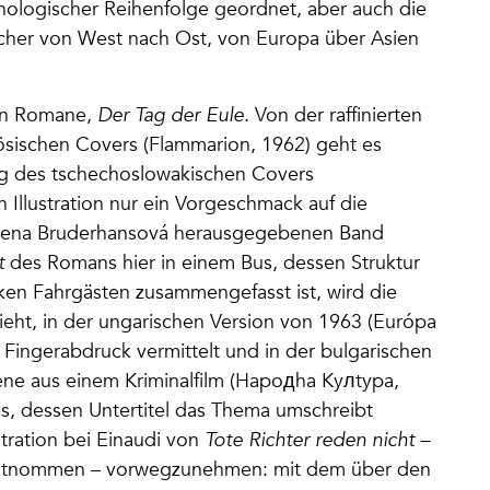
onologischer Reihenfolge geordnet, aber auch die
ücher von West nach Ost, von Europa über Asien
ten Romane,
Der Tag der Eule
. Von der raffinierten
zösischen Covers (Flammarion, 1962) geht es
ung des tschechoslowakischen Covers
 Illustration nur ein Vorgeschmack auf die
Božena Bruderhansová herausgegebenen Band
t
des Romans hier in einem Bus, dessen Struktur
ken Fahrgästen zusammengefasst ist, wird die
ieht, in der ungarischen Version von 1963 (Európa
Fingerabdruck vermittelt und in der bulgarischen
zene aus einem Kriminalfilm (Hapoдha Kyлtypa,
, dessen Untertitel das Thema umschreibt
ustration bei Einaudi von
Tote Richter reden nicht –
 entnommen – vorwegzunehmen: mit dem über den