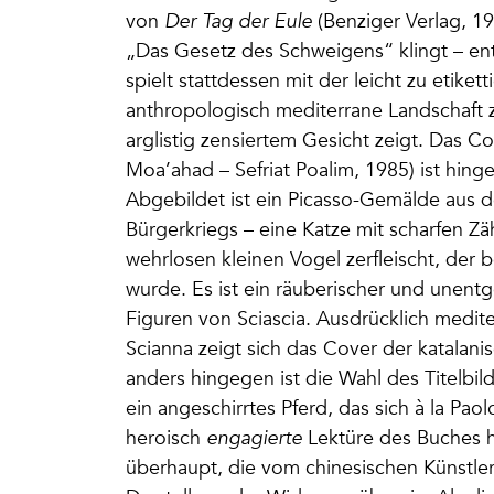
von
Der Tag der Eule
(Benziger Verlag, 198
„Das Gesetz des Schweigens“ klingt – en
spielt stattdessen mit der leicht zu etike
anthropologisch mediterrane Landschaft z
arglistig zensiertem Gesicht zeigt. Das Co
Moa’ahad – Sefriat Poalim, 1985) ist hinge
Abgebildet ist ein Picasso-Gemälde aus d
Bürgerkriegs – eine Katze mit scharfen Zä
wehrlosen kleinen Vogel zerfleischt, der
wurde. Es ist ein räuberischer und unentge
Figuren von Sciascia. Ausdrücklich medi
Scianna zeigt sich das Cover der katalan
anders hingegen ist die Wahl des Titelbil
ein angeschirrtes Pferd, das sich à la Paol
heroisch
engagierte
Lektüre des Buches hi
überhaupt, die vom chinesischen Künstler