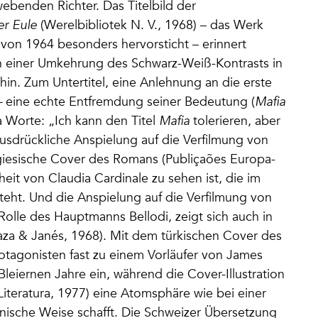
ebenden Richter. Das Titelbild der
er Eule
(Werelbibliotek N. V., 1968) – das Werk
von 1964 besonders hervorsticht – erinnert
 in einer Umkehrung des Schwarz-Weiß-Kontrasts in
hin. Zum Untertitel, eine Anlehnung an die erste
–
eine echte Entfremdung seiner Bedeutung (
Mafia
a Worte: „Ich kann den Titel
Mafia
tolerieren, aber
ausdrückliche Anspielung auf die Verfilmung von
giesische Cover des Romans (Publiçaões Europa-
eit von Claudia Cardinale zu sehen ist, die im
steht. Und die Anspielung auf die Verfilmung von
Rolle des Hauptmanns Bellodi, zeigt sich auch in
Plaza & Janés, 1968). Mit dem türkischen Cover des
rotagonisten fast zu einem Vorläufer von James
leiernen Jahre ein, während die Cover-Illustration
 Literatura, 1977) eine Atomsphäre wie bei einer
nische Weise schafft. Die Schweizer Übersetzung