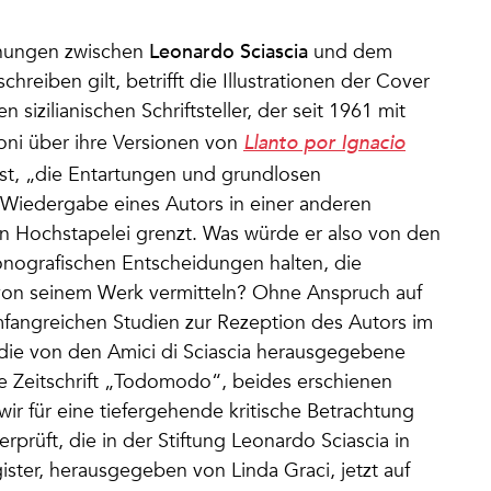
Leonardo Sciascia
iehungen zwischen
und dem
reiben gilt, betrifft die Illustrationen der Cover
sizilianischen Schriftsteller, der seit 1961 mit
oni über ihre Versionen von
Llanto por Ignacio
ist, „die Entartungen und grundlosen
 Wiedergabe eines Autors in einer anderen
n Hochstapelei grenzt. Was würde er also von den
nografischen Entscheidungen halten, die
g von seinem Werk vermitteln? Ohne Anspruch auf
umfangreichen Studien zur Rezeption des Autors im
 die von den Amici di Sciascia herausgegebene
ie Zeitschrift „Todomodo“, beides erschienen
ir für eine tiefergehende kritische Betrachtung
rüft, die in der Stiftung Leonardo Sciascia in
ter, herausgegeben von Linda Graci, jetzt auf