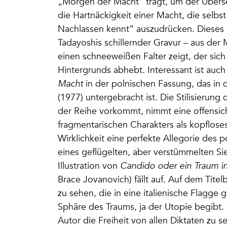
„Morgen der Macht“ trägt, um der Überse
die Hartnäckigkeit einer Macht, die selb
Nachlassen kennt“ auszudrücken. Dieses G
Tadayoshis schillernder Gravur – aus der
einen schneeweißen Falter zeigt, der sic
Hintergrunds abhebt. Interessant ist auc
Macht
in der polnischen Fassung, das in 
(1977) untergebracht ist. Die Stilisierun
der Reihe vorkommt, nimmt eine offensich
fragmentarischen Charakters als kopfloses
Wirklichkeit eine perfekte Allegorie des 
eines geflügelten, aber verstümmelten Si
Illustration von
Candido oder ein Traum in 
Brace Jovanovich) fällt auf. Auf dem Titel
zu sehen, die in eine italienische Flagge g
Sphäre des Traums, ja der Utopie begibt. E
Autor die Freiheit von allen Diktaten zu