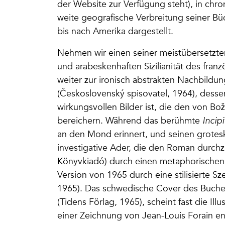
der Website zur Verfügung steht), in chr
weite geografische Verbreitung seiner B
bis nach Amerika dargestellt.
Nehmen wir einen seiner meistübersetz
und arabeskenhaften Sizilianität des fran
weiter zur ironisch abstrakten Nachbild
(Československý spisovatel, 1964), dessen
wirkungsvollen Bilder ist, die den von 
bereichern. Während das berühmte
Incipi
an den Mond erinnert, und seinen grotes
investigative Ader, die den Roman durchz
Könyvkiadó) durch einen metaphorischen 
Version von 1965 durch eine stilisierte S
1965). Das schwedische Cover des Buches
(Tidens Förlag, 1965), scheint fast die Ill
einer Zeichnung von Jean-Louis Forain