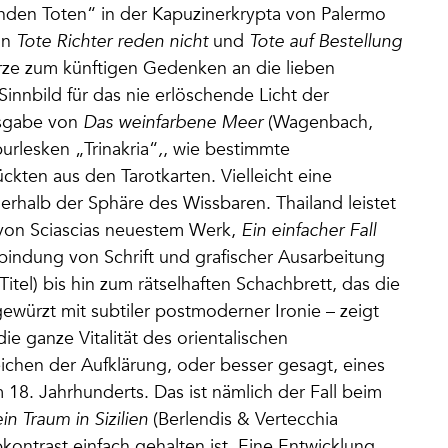
enden Toten“ in der Kapuzinerkrypta von Palermo
on
Tote Richter reden nicht
und
Tote auf Bestellung
rze zum künftigen Gedenken an die lieben
 Sinnbild für das nie erlöschende Licht der
usgabe von
Das weinfarbene Meer
(Wagenbach,
burlesken „Trinakria“
,
, wie bestimmte
ckten aus den Tarotkarten. Vielleicht eine
erhalb der Sphäre des Wissbaren. Thailand leistet
 von Sciascias neuestem Werk,
Ein einfacher Fall
erbindung von Schrift und grafischer Ausarbeitung
itel) bis hin zum rätselhaften Schachbrett, das die
gewürzt mit subtiler postmoderner Ironie – zeigt
e ganze Vitalität des orientalischen
ichen der Aufklärung, oder besser gesagt, eines
8. Jahrhunderts. Das ist nämlich der Fall beim
n Traum in Sizilien
(Berlendis & Vertecchia
kontrast einfach gehalten ist. Eine Entwicklung