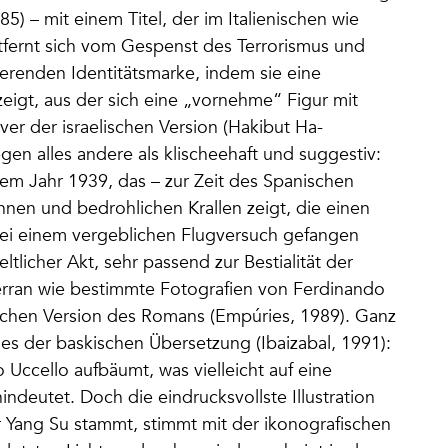
5) – mit einem Titel, der im Italienischen wie
tfernt sich vom Gespenst des Terrorismus und
ttierenden Identitätsmarke, indem sie eine
eigt, aus der sich eine „vornehme“ Figur mit
ver der israelischen Version (Hakibut Ha-
gen alles andere als klischeehaft und suggestiv:
em Jahr 1939, das – zur Zeit des Spanischen
hnen und bedrohlichen Krallen zeigt, die einen
 bei einem vergeblichen Flugversuch gefangen
ltlicher Akt, sehr passend zur Bestialität der
terran wie bestimmte Fotografien von Ferdinando
ischen Version des Romans (Empúries, 1989). Ganz
des der baskischen Übersetzung (Ibaizabal, 1991):
o Uccello aufbäumt, was vielleicht auf eine
ndeutet. Doch die eindrucksvollste Illustration
 Yang Su stammt, stimmt mit der ikonografischen