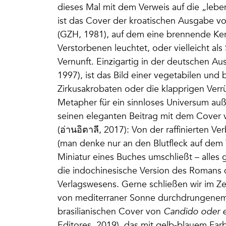
dieses Mal mit dem Verweis auf die „leb
ist das Cover der kroatischen Ausgabe v
(GZH, 1981), auf dem eine brennende Ke
Verstorbenen leuchtet, oder vielleicht als
Vernunft. Einzigartig in der deutschen A
1997), ist das Bild einer vegetabilen und 
Zirkusakrobaten oder die klapprigen Verrü
Metapher für ein sinnloses Universum auß
seinen eleganten Beitrag mit dem Cover
(อ่านอิตาลี, 2017): Von der raffinierten V
(man denke nur an den Blutfleck auf dem T
Miniatur eines Buches umschließt – alles 
die indochinesische Version des Romans di
Verlagswesens. Gerne schließen wir im Ze
von mediterraner Sonne durchdrungenem 1
brasilianischen Cover von
Candido oder ei
Editores, 2019), das mit gelb-blauem Farb