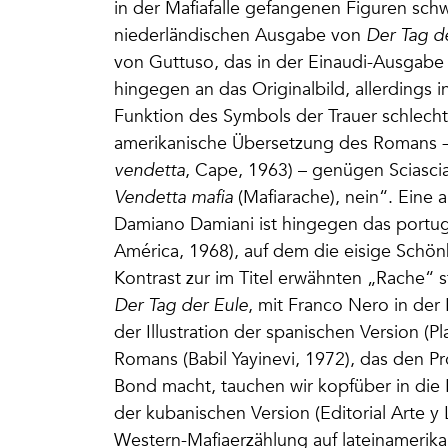
in der Mafiafalle gefangenen Figuren schw
niederländischen Ausgabe von
Der Tag d
von Guttuso, das in der Einaudi-Ausgabe 
hingegen an das Originalbild, allerdings
Funktion des Symbols der Trauer schlecht
amerikanische Übersetzung des Romans
vendetta
, Cape, 1963) – genügen Sciasci
Vendetta mafia
(Mafiarache), nein“. Eine 
Damiano Damiani ist hingegen das portu
América, 1968), auf dem die eisige Schönh
Kontrast zur im Titel erwähnten „Rache“ 
Der Tag der Eule
, mit Franco Nero in der 
der Illustration der spanischen Version (
Romans (Babil Yayinevi, 1972), das den P
Bond macht, tauchen wir kopfüber in die B
der kubanischen Version (Editorial Arte y
Western-Mafiaerzählung auf lateinamerika