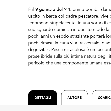
9 gennaio del ’44
È il
: primo bombardame
uscito in barca col padre pescatore, viv
fenomeno stupefacente, in una sorta di e
suo sguardo comincia in questo modo la gra
pochi anni un esodo straziante porterà lont
pochi rimasti in «una vita trasversale, diag
di gravità». Pesca miracolosa è un raccont
prose ibride sulla più intima natura degli it
pericolo che una componente umana essenzi
DETTAGLI
AUTORE
SCARI